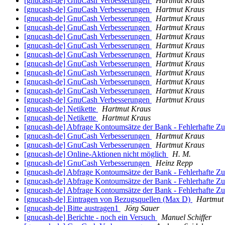
[gnucash-de] GnuCash Verbesserungen
Hartmut Kraus
[gnucash-de] GnuCash Verbesserungen
Hartmut Kraus
[gnucash-de] GnuCash Verbesserungen
Hartmut Kraus
[gnucash-de] GnuCash Verbesserungen
Hartmut Kraus
[gnucash-de] GnuCash Verbesserungen
Hartmut Kraus
[gnucash-de] GnuCash Verbesserungen
Hartmut Kraus
[gnucash-de] GnuCash Verbesserungen
Hartmut Kraus
[gnucash-de] GnuCash Verbesserungen
Hartmut Kraus
[gnucash-de] GnuCash Verbesserungen
Hartmut Kraus
[gnucash-de] GnuCash Verbesserungen
Hartmut Kraus
[gnucash-de] GnuCash Verbesserungen
Hartmut Kraus
[gnucash-de] GnuCash Verbesserungen
Hartmut Kraus
[gnucash-de] Netikette
Hartmut Kraus
[gnucash-de] Netikette
Hartmut Kraus
[gnucash-de] Abfrage Kontoumsätze der Bank - Fehlerhafte 
[gnucash-de] GnuCash Verbesserungen
Hartmut Kraus
[gnucash-de] GnuCash Verbesserungen
Hartmut Kraus
[gnucash-de] Online-Aktionen nicht möglich
H. M.
[gnucash-de] GnuCash Verbesserungen
Heinz Repp
[gnucash-de] Abfrage Kontoumsätze der Bank - Fehlerhafte 
[gnucash-de] Abfrage Kontoumsätze der Bank - Fehlerhafte 
[gnucash-de] Abfrage Kontoumsätze der Bank - Fehlerhafte 
[gnucash-de] Eintragen von Bezugsquellen (Max D)
Hartmut
[gnucash-de] Bitte austragen1
Jörg Sauer
[gnucash-de] Berichte - noch ein Versuch
Manuel Schiffer