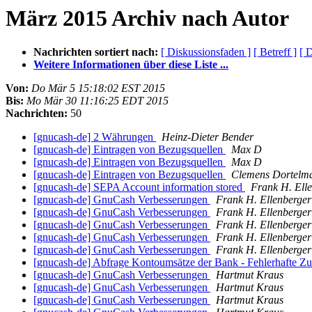
März 2015 Archiv nach Autor
Nachrichten sortiert nach:
[ Diskussionsfaden ]
[ Betreff ]
[ 
Weitere Informationen über diese Liste ...
Von:
Do Mär 5 15:18:02 EST 2015
Bis:
Mo Mär 30 11:16:25 EDT 2015
Nachrichten:
50
[gnucash-de] 2 Währungen
Heinz-Dieter Bender
[gnucash-de] Eintragen von Bezugsquellen
Max D
[gnucash-de] Eintragen von Bezugsquellen
Max D
[gnucash-de] Eintragen von Bezugsquellen
Clemens Dortelm
[gnucash-de] SEPA Account information stored
Frank H. Ell
[gnucash-de] GnuCash Verbesserungen
Frank H. Ellenberger
[gnucash-de] GnuCash Verbesserungen
Frank H. Ellenberger
[gnucash-de] GnuCash Verbesserungen
Frank H. Ellenberger
[gnucash-de] GnuCash Verbesserungen
Frank H. Ellenberger
[gnucash-de] GnuCash Verbesserungen
Frank H. Ellenberger
[gnucash-de] Abfrage Kontoumsätze der Bank - Fehlerhafte 
[gnucash-de] GnuCash Verbesserungen
Hartmut Kraus
[gnucash-de] GnuCash Verbesserungen
Hartmut Kraus
[gnucash-de] GnuCash Verbesserungen
Hartmut Kraus