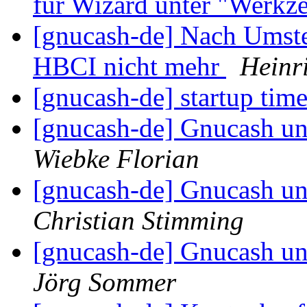
für Wizard unter "Werkze
[gnucash-de] Nach Umst
HBCI nicht mehr
Heinr
[gnucash-de] startup ti
[gnucash-de] Gnucash un
Wiebke Florian
[gnucash-de] Gnucash un
Christian Stimming
[gnucash-de] Gnucash un
Jörg Sommer