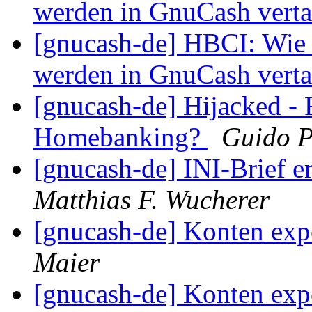
werden in GnuCash vert
[gnucash-de] HBCI: Wie
werden in GnuCash vert
[gnucash-de] Hijacked -
Homebanking?
Guido P
[gnucash-de] INI-Brief e
Matthias F. Wucherer
[gnucash-de] Konten expo
Maier
[gnucash-de] Konten expo