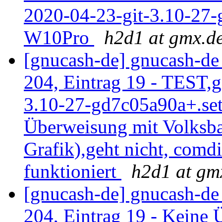
2020-04-23-git-3.10-27-
W10Pro
h2d1 at gmx.d
[gnucash-de] gnucash-d
204, Eintrag 19 - TEST,
3.10-27-gd7c05a90a+.se
Überweisung mit Volksb
Grafik),geht nicht, comd
funktioniert
h2d1 at gm
[gnucash-de] gnucash-d
204, Eintrag 19 - Keine