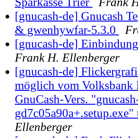
Sparkasse Trier
Frank H
[gnucash-de] Gnucash Tes
& gwenhywfar-5.3.0
Fr
[gnucash-de] Einbindun
Frank H. Ellenberger
[gnucash-de] Flickergraf
möglich vom Volksbank 
GnuCash-Vers. "gnucash-
gd7c05a90a+.setup.exe"
Ellenberger