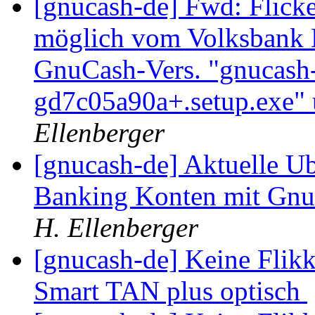
[gnucash-de] Fwd: Flick
möglich vom Volksbank 
GnuCash-Vers. "gnucash-
gd7c05a90a+.setup.exe"
Ellenberger
[gnucash-de] Aktuelle U
Banking Konten mit Gnu
H. Ellenberger
[gnucash-de] Keine Flik
Smart TAN plus optisch