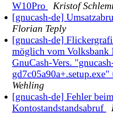
W10Pro
Kristof Schle
[gnucash-de] Umsatzabr
Florian Teply
[gnucash-de] Flickergraf
möglich vom Volksbank 
GnuCash-Vers. "gnucash-
gd7c05a90a+.setup.exe"
Wehling
[gnucash-de] Fehler bei
Kontostandstandsabruf