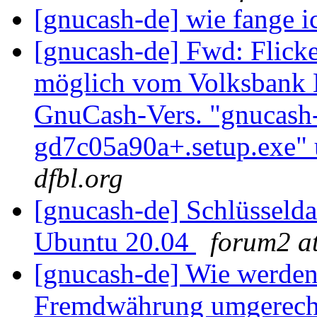
[gnucash-de] wie fange i
[gnucash-de] Fwd: Flick
möglich vom Volksbank 
GnuCash-Vers. "gnucash-
gd7c05a90a+.setup.exe"
dfbl.org
[gnucash-de] Schlüsselda
Ubuntu 20.04
forum2 at
[gnucash-de] Wie werden
Fremdwährung umgerec