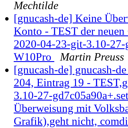
Mechtilde
[gnucash-de] Keine Übe
Konto - TEST der neuen
2020-04-23-git-3.10-27-
W10Pro
Martin Preuss
[gnucash-de] gnucash-d
204, Eintrag 19 - TEST,
3.10-27-gd7c05a90a+.se
Überweisung mit Volksb
Grafik),geht nicht, comd