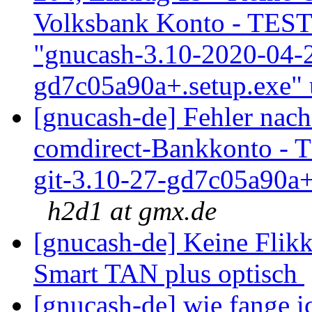
Volksbank Konto - TEST
"gnucash-3.10-2020-04-2
gd7c05a90a+.setup.exe"
[gnucash-de] Fehler nac
comdirect-Bankkonto - 
git-3.10-27-gd7c05a90a
h2d1 at gmx.de
[gnucash-de] Keine Flik
Smart TAN plus optisch
[gnucash-de] wie fange i