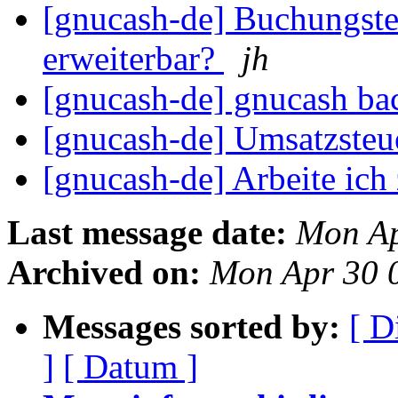
[gnucash-de] Buchungste
erweiterbar?
jh
[gnucash-de] gnucash b
[gnucash-de] Umsatzsteue
[gnucash-de] Arbeite ich
Last message date:
Mon Ap
Archived on:
Mon Apr 30 
Messages sorted by:
[ D
]
[ Datum ]