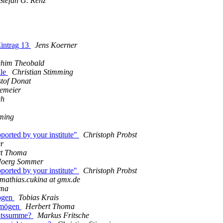
Stefan G. Renz
intrag 13
Jens Koerner
him Theobald
ile
Christian Stimming
stof Donat
emeier
ch
mming
ported by your institute"
Christoph Probst
r
rt Thoma
Joerg Sommer
ported by your institute"
Christoph Probst
mathias.cukina at gmx.de
oma
mögen
Tobias Krais
rmögen
Herbert Thoma
chtssumme?
Markus Fritsche