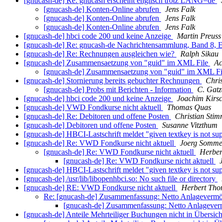
[gnucash-de] Re: gnucash erscheint englisch trotz LANG=de
[gnucash-de] Konten-Online abrufen
Jens Falk
[gnucash-de] Konten-Online abrufen
Jens Falk
[gnucash-de] Konten-Online abrufen
Jens Falk
[gnucash-de] hbci code 200 und keine Anzeige
Martin Preuss
[gnucash-de] Re: gnucash-de Nachrichtensammlung, Band 8, E
[gnucash-de] Re: Rechnungen ausgleichen wie?
Ralph Sikau
[gnucash-de] Zusammensaetzung von "guid" im XML File
Ac
[gnucash-de] Zusammensaetzung von "guid" im XML F
[gnucash-de] Stornierung bereits gebuchter Rechnungen
Chri
[gnucash-de] Probs mit Berichten - Information
C. Gatz
[gnucash-de] hbci code 200 und keine Anzeige
Joachim Kirs
[gnucash-de] VWD Fondkurse nicht aktuell
Thomas Quas
[gnucash-de] Re: Debitoren und offene Posten
Christian Sti
[gnucash-de] Debitoren und offene Posten
Susanne Vitzthum
[gnucash-de] HBCI-Lastschrift meldet "given textkey is not sup
[gnucash-de] Re: VWD Fondkurse nicht aktuell
Joerg Somme
[gnucash-de] Re: VWD Fondkurse nicht aktuell
Herbe
[gnucash-de] Re: VWD Fondkurse nicht aktuell
[gnucash-de] HBCI-Lastschrift meldet "given textkey is not sup
[gnucash-de] /usr/lib/libopenhbci.so: No such file or directory
[gnucash-de] RE: VWD Fondkurse nicht aktuell
Herbert Th
Re: [gnucash-de] Zusammenfassung: Netto Anlagever
[gnucash-de] Zusammenfassung: Netto Anlageve
[gnucash-de] Anteile Mehrteiliger Buchungen nicht in Übersi