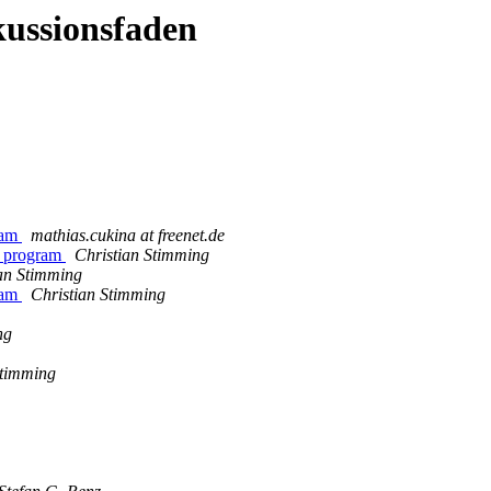
kussionsfaden
gram
mathias.cukina at freenet.de
ml program
Christian Stimming
an Stimming
gram
Christian Stimming
ng
Stimming