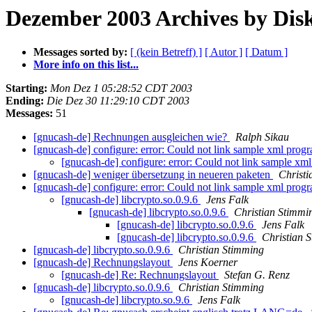
Dezember 2003 Archives by Dis
Messages sorted by:
[ (kein Betreff) ]
[ Autor ]
[ Datum ]
More info on this list...
Starting:
Mon Dez 1 05:28:52 CDT 2003
Ending:
Die Dez 30 11:29:10 CDT 2003
Messages:
51
[gnucash-de] Rechnungen ausgleichen wie?
Ralph Sikau
[gnucash-de] configure: error: Could not link sample xml pro
[gnucash-de] configure: error: Could not link sample x
[gnucash-de] weniger übersetzung in neueren paketen
Christi
[gnucash-de] configure: error: Could not link sample xml pro
[gnucash-de] libcrypto.so.0.9.6
Jens Falk
[gnucash-de] libcrypto.so.0.9.6
Christian Stimmi
[gnucash-de] libcrypto.so.0.9.6
Jens Falk
[gnucash-de] libcrypto.so.0.9.6
Christian 
[gnucash-de] libcrypto.so.0.9.6
Christian Stimming
[gnucash-de] Rechnungslayout
Jens Koerner
[gnucash-de] Re: Rechnungslayout
Stefan G. Renz
[gnucash-de] libcrypto.so.0.9.6
Christian Stimming
[gnucash-de] libcrypto.so.9.6
Jens Falk