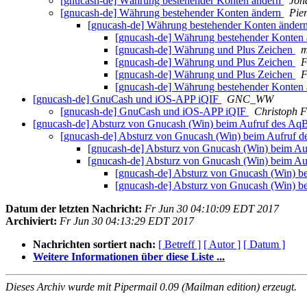
[gnucash-de] Währung bestehender Konten ändern
Joh
[gnucash-de] Währung bestehender Konten ändern
Pier
[gnucash-de] Währung bestehender Konten änder
[gnucash-de] Währung bestehender Konten
[gnucash-de] Währung und Plus Zeichen
m
[gnucash-de] Währung und Plus Zeichen
F
[gnucash-de] Währung und Plus Zeichen
F
[gnucash-de] Währung bestehender Konten
[gnucash-de] GnuCash und iOS-APP iQIF
GNC_WW
[gnucash-de] GnuCash und iOS-APP iQIF
Christoph 
[gnucash-de] Absturz von Gnucash (Win) beim Aufruf des AqB
[gnucash-de] Absturz von Gnucash (Win) beim Aufruf d
[gnucash-de] Absturz von Gnucash (Win) beim Au
[gnucash-de] Absturz von Gnucash (Win) beim Au
[gnucash-de] Absturz von Gnucash (Win) b
[gnucash-de] Absturz von Gnucash (Win) b
Datum der letzten Nachricht:
Fr Jun 30 04:10:09 EDT 2017
Archiviert:
Fr Jun 30 04:13:29 EDT 2017
Nachrichten sortiert nach:
[ Betreff ]
[ Autor ]
[ Datum ]
Weitere Informationen über diese Liste ...
Dieses Archiv wurde mit Pipermail 0.09 (Mailman edition) erzeugt.