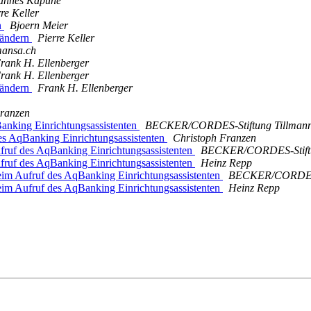
annes Kapune
re Keller
n
Bjoern Meier
 ändern
Pierre Keller
ansa.ch
rank H. Ellenberger
rank H. Ellenberger
 ändern
Frank H. Ellenberger
Franzen
anking Einrichtungsassistenten
BECKER/CORDES-Stiftung Tillmann
es AqBanking Einrichtungsassistenten
Christoph Franzen
fruf des AqBanking Einrichtungsassistenten
BECKER/CORDES-Stiftu
fruf des AqBanking Einrichtungsassistenten
Heinz Repp
eim Aufruf des AqBanking Einrichtungsassistenten
BECKER/CORDES-S
eim Aufruf des AqBanking Einrichtungsassistenten
Heinz Repp