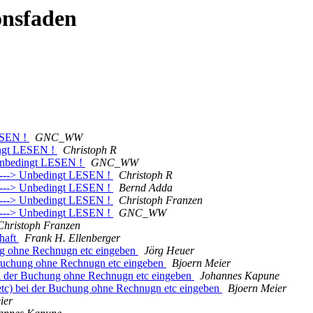
onsfaden
ESEN !
GNC_WW
ingt LESEN !
Christoph R
Unbedingt LESEN !
GNC_WW
 ---> Unbedingt LESEN !
Christoph R
 ---> Unbedingt LESEN !
Bernd Adda
 ---> Unbedingt LESEN !
Christoph Franzen
 ---> Unbedingt LESEN !
GNC_WW
Christoph Franzen
rhaft
Frank H. Ellenberger
ng ohne Rechnugn etc eingeben
Jörg Heuer
 Buchung ohne Rechnugn etc eingeben
Bjoern Meier
ei der Buchung ohne Rechnugn etc eingeben
Johannes Kapune
etc) bei der Buchung ohne Rechnugn etc eingeben
Bjoern Meier
ier