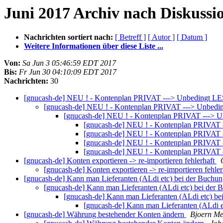
Juni 2017 Archiv nach Diskussi
Nachrichten sortiert nach:
[ Betreff ]
[ Autor ]
[ Datum ]
Weitere Informationen über diese Liste ...
Von:
Sa Jun 3 05:46:59 EDT 2017
Bis:
Fr Jun 30 04:10:09 EDT 2017
Nachrichten:
30
[gnucash-de] NEU ! - Kontenplan PRIVAT ---> Unbedingt L
[gnucash-de] NEU ! - Kontenplan PRIVAT ---> Unbed
[gnucash-de] NEU ! - Kontenplan PRIVAT ---> 
[gnucash-de] NEU ! - Kontenplan PRIVAT
[gnucash-de] NEU ! - Kontenplan PRIVAT
[gnucash-de] NEU ! - Kontenplan PRIVAT
[gnucash-de] NEU ! - Kontenplan PRIVAT
[gnucash-de] Konten exportieren -> re-importieren fehlerhaft
[gnucash-de] Konten exportieren -> re-importieren fehle
[gnucash-de] Kann man Lieferanten (ALdi etc) bei der Buchu
[gnucash-de] Kann man Lieferanten (ALdi etc) bei der
[gnucash-de] Kann man Lieferanten (ALdi etc) b
[gnucash-de] Kann man Lieferanten (ALdi 
[gnucash-de] Währung bestehender Konten ändern
Bjoern Me