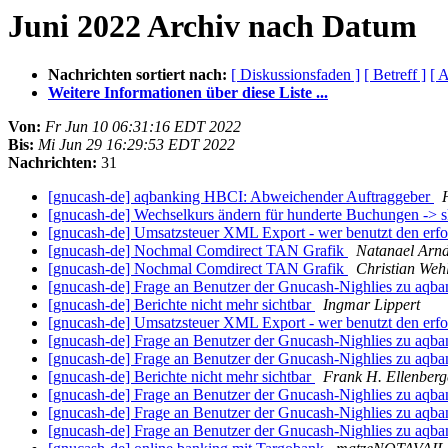
Juni 2022 Archiv nach Datum
Nachrichten sortiert nach:
[ Diskussionsfaden ]
[ Betreff ]
[ A
Weitere Informationen über diese Liste ...
Von:
Fr Jun 10 06:31:16 EDT 2022
Bis:
Mi Jun 29 16:29:53 EDT 2022
Nachrichten:
31
[gnucash-de] aqbanking HBCI: Abweichender Auftraggeber
[gnucash-de] Wechselkurs ändern für hunderte Buchungen -> s
[gnucash-de] Umsatzsteuer XML Export - wer benutzt den erfo
[gnucash-de] Nochmal Comdirect TAN Grafik
Natanael Arnd
[gnucash-de] Nochmal Comdirect TAN Grafik
Christian Weh
[gnucash-de] Frage an Benutzer der Gnucash-Nighlies zu aqb
[gnucash-de] Berichte nicht mehr sichtbar
Ingmar Lippert
[gnucash-de] Umsatzsteuer XML Export - wer benutzt den erfo
[gnucash-de] Frage an Benutzer der Gnucash-Nighlies zu aqb
[gnucash-de] Frage an Benutzer der Gnucash-Nighlies zu aqb
[gnucash-de] Berichte nicht mehr sichtbar
Frank H. Ellenberg
[gnucash-de] Frage an Benutzer der Gnucash-Nighlies zu aqb
[gnucash-de] Frage an Benutzer der Gnucash-Nighlies zu aqb
[gnucash-de] Frage an Benutzer der Gnucash-Nighlies zu aqb