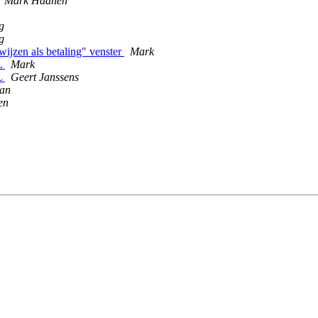
Mark Haanen
g
g
wijzen als betaling" venster
Mark
L
Mark
L
Geert Janssens
man
en