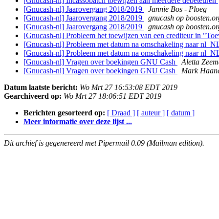
[Gnucash-nl] Incassobatch toewijzen aan meerdere debeteuren
[Gnucash-nl] Jaarovergang 2018/2019
Jannie Bos - Ploeg
[Gnucash-nl] Jaarovergang 2018/2019
gnucash op boosten.or
[Gnucash-nl] Jaarovergang 2018/2019
gnucash op boosten.or
[Gnucash-nl] Probleem het toewijzen van een crediteur in "Toe
[Gnucash-nl] Probleem met datum na omschakeling naar nl_N
[Gnucash-nl] Probleem met datum na omschakeling naar nl_N
[Gnucash-nl] Vragen over boekingen GNU Cash
Aletta Zee
[Gnucash-nl] Vragen over boekingen GNU Cash
Mark Haan
Datum laatste bericht:
Wo Mrt 27 16:53:08 EDT 2019
Gearchiveerd op:
Wo Mrt 27 18:06:51 EDT 2019
Berichten gesorteerd op:
[ Draad ]
[ auteur ]
[ datum ]
Meer informatie over deze lijst ...
Dit archief is gegenereerd met Pipermail 0.09 (Mailman edition).