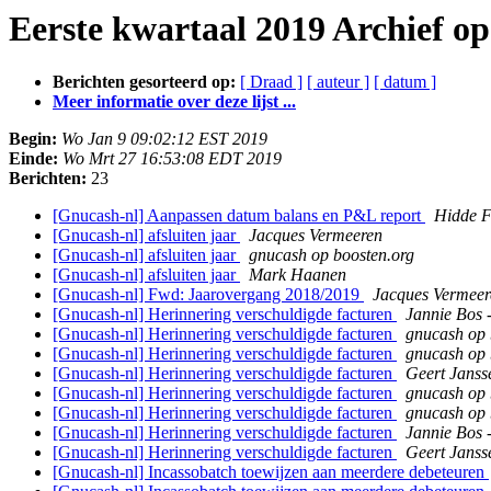
Eerste kwartaal 2019 Archief o
Berichten gesorteerd op:
[ Draad ]
[ auteur ]
[ datum ]
Meer informatie over deze lijst ...
Begin:
Wo Jan 9 09:02:12 EST 2019
Einde:
Wo Mrt 27 16:53:08 EDT 2019
Berichten:
23
[Gnucash-nl] Aanpassen datum balans en P&L report
Hidde 
[Gnucash-nl] afsluiten jaar
Jacques Vermeeren
[Gnucash-nl] afsluiten jaar
gnucash op boosten.org
[Gnucash-nl] afsluiten jaar
Mark Haanen
[Gnucash-nl] Fwd: Jaarovergang 2018/2019
Jacques Vermeer
[Gnucash-nl] Herinnering verschuldigde facturen
Jannie Bos 
[Gnucash-nl] Herinnering verschuldigde facturen
gnucash op 
[Gnucash-nl] Herinnering verschuldigde facturen
gnucash op 
[Gnucash-nl] Herinnering verschuldigde facturen
Geert Janss
[Gnucash-nl] Herinnering verschuldigde facturen
gnucash op 
[Gnucash-nl] Herinnering verschuldigde facturen
gnucash op 
[Gnucash-nl] Herinnering verschuldigde facturen
Jannie Bos 
[Gnucash-nl] Herinnering verschuldigde facturen
Geert Janss
[Gnucash-nl] Incassobatch toewijzen aan meerdere debeteuren