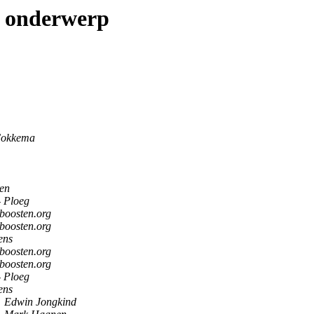
p onderwerp
Fokkema
en
- Ploeg
boosten.org
boosten.org
ens
boosten.org
boosten.org
- Ploeg
ens
Edwin Jongkind