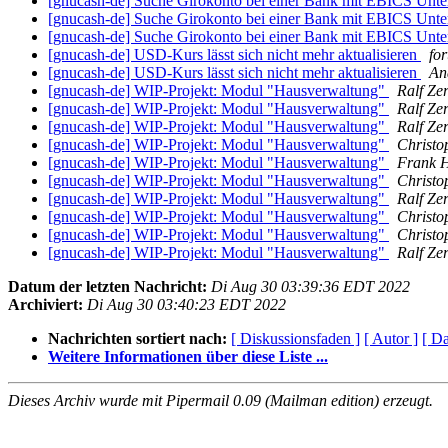
[gnucash-de] Suche Girokonto bei einer Bank mit EBICS Unte
[gnucash-de] Suche Girokonto bei einer Bank mit EBICS Unte
[gnucash-de] Suche Girokonto bei einer Bank mit EBICS Unte
[gnucash-de] USD-Kurs lässt sich nicht mehr aktualisieren
fo
[gnucash-de] USD-Kurs lässt sich nicht mehr aktualisieren
An
[gnucash-de] WIP-Projekt: Modul "Hausverwaltung"
Ralf Zer
[gnucash-de] WIP-Projekt: Modul "Hausverwaltung"
Ralf Zer
[gnucash-de] WIP-Projekt: Modul "Hausverwaltung"
Ralf Zer
[gnucash-de] WIP-Projekt: Modul "Hausverwaltung"
Christo
[gnucash-de] WIP-Projekt: Modul "Hausverwaltung"
Frank H
[gnucash-de] WIP-Projekt: Modul "Hausverwaltung"
Christo
[gnucash-de] WIP-Projekt: Modul "Hausverwaltung"
Ralf Zer
[gnucash-de] WIP-Projekt: Modul "Hausverwaltung"
Christo
[gnucash-de] WIP-Projekt: Modul "Hausverwaltung"
Christo
[gnucash-de] WIP-Projekt: Modul "Hausverwaltung"
Ralf Zer
Datum der letzten Nachricht:
Di Aug 30 03:39:36 EDT 2022
Archiviert:
Di Aug 30 03:40:23 EDT 2022
Nachrichten sortiert nach:
[ Diskussionsfaden ]
[ Autor ]
[ D
Weitere Informationen über diese Liste ...
Dieses Archiv wurde mit Pipermail 0.09 (Mailman edition) erzeugt.