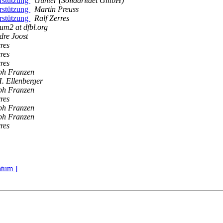
rstützung
Gunter (Solidaritaet GmbH)
rstützung
Martin Preuss
rstützung
Ralf Zerres
rum2 at dfbl.org
dre Joost
res
res
res
ph Franzen
. Ellenberger
ph Franzen
res
ph Franzen
ph Franzen
res
atum ]