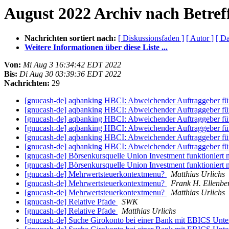
August 2022 Archiv nach Betref
Nachrichten sortiert nach:
[ Diskussionsfaden ]
[ Autor ]
[ D
Weitere Informationen über diese Liste ...
Von:
Mi Aug 3 16:34:42 EDT 2022
Bis:
Di Aug 30 03:39:36 EDT 2022
Nachrichten:
29
[gnucash-de] aqbanking HBCI: Abweichender Auftraggeber f
[gnucash-de] aqbanking HBCI: Abweichender Auftraggeber f
[gnucash-de] aqbanking HBCI: Abweichender Auftraggeber f
[gnucash-de] aqbanking HBCI: Abweichender Auftraggeber f
[gnucash-de] aqbanking HBCI: Abweichender Auftraggeber f
[gnucash-de] aqbanking HBCI: Abweichender Auftraggeber f
[gnucash-de] Börsenkursquelle Union Investment funktioniert 
[gnucash-de] Börsenkursquelle Union Investment funktioniert 
[gnucash-de] Mehrwertsteuerkontextmenu?
Matthias Urlichs
[gnucash-de] Mehrwertsteuerkontextmenu?
Frank H. Ellenbe
[gnucash-de] Mehrwertsteuerkontextmenu?
Matthias Urlichs
[gnucash-de] Relative Pfade
SWK
[gnucash-de] Relative Pfade
Matthias Urlichs
[gnucash-de] Suche Girokonto bei einer Bank mit EBICS Unte