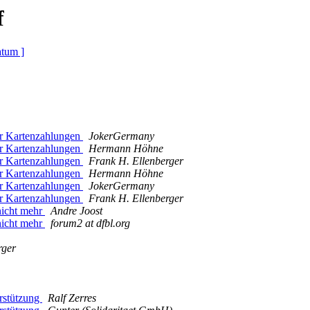
f
atum ]
ür Kartenzahlungen
JokerGermany
ür Kartenzahlungen
Hermann Höhne
ür Kartenzahlungen
Frank H. Ellenberger
ür Kartenzahlungen
Hermann Höhne
ür Kartenzahlungen
JokerGermany
ür Kartenzahlungen
Frank H. Ellenberger
nicht mehr
Andre Joost
nicht mehr
forum2 at dfbl.org
rger
rstützung
Ralf Zerres