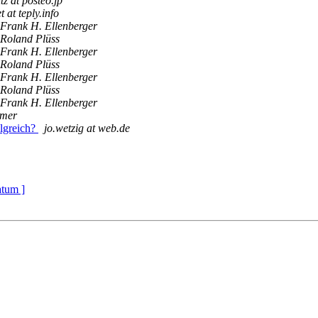
tz at posteo.jp
t at teply.info
Frank H. Ellenberger
Roland Plüss
Frank H. Ellenberger
Roland Plüss
Frank H. Ellenberger
Roland Plüss
Frank H. Ellenberger
mmer
lgreich?
jo.wetzig at web.de
atum ]