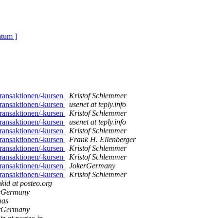
atum ]
transaktionen/-kursen
Kristof Schlemmer
transaktionen/-kursen
usenet at teply.info
transaktionen/-kursen
Kristof Schlemmer
transaktionen/-kursen
usenet at teply.info
transaktionen/-kursen
Kristof Schlemmer
transaktionen/-kursen
Frank H. Ellenberger
transaktionen/-kursen
Kristof Schlemmer
transaktionen/-kursen
Kristof Schlemmer
transaktionen/-kursen
JokerGermany
transaktionen/-kursen
Kristof Schlemmer
id at posteo.org
rGermany
as
rGermany