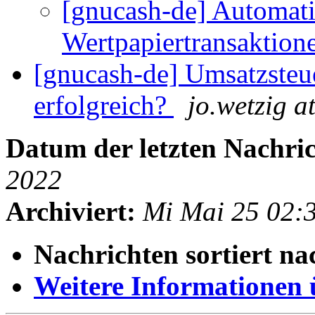
[gnucash-de] Automati
Wertpapiertransaktion
[gnucash-de] Umsatzsteu
erfolgreich?
jo.wetzig a
Datum der letzten Nachric
2022
Archiviert:
Mi Mai 25 02:
Nachrichten sortiert na
Weitere Informationen üb