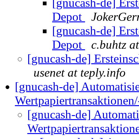
[gnucash-de] Ers
Depot
JokerGer
[gnucash-de] Ers
Depot
c.buhtz at
[gnucash-de] Ersteins
usenet at teply.info
[gnucash-de] Automatisie
Wertpapiertransaktionen
[gnucash-de] Automati
Wertpapiertransaktion