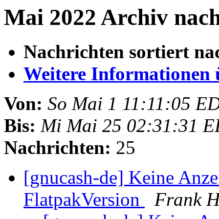
Mai 2022 Archiv nach
Nachrichten sortiert na
Weitere Informationen üb
Von:
So Mai 1 11:11:05 E
Bis:
Mi Mai 25 02:31:31 
Nachrichten:
25
[gnucash-de] Keine Anze
FlatpakVersion
Frank H