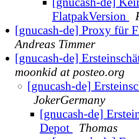
[gnucash-de] Kei
FlatpakVersion
[gnucash-de] Proxy für 
Andreas Timmer
[gnucash-de] Ersteinsch
moonkid at posteo.org
[gnucash-de] Ersteins
JokerGermany
[gnucash-de] Erstei
Depot
Thomas