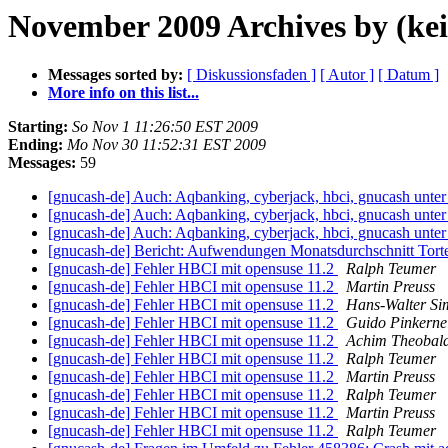
November 2009 Archives by (kei
Messages sorted by:
[ Diskussionsfaden ]
[ Autor ]
[ Datum ]
More info on this list...
Starting:
So Nov 1 11:26:50 EST 2009
Ending:
Mo Nov 30 11:52:31 EST 2009
Messages:
59
[gnucash-de] Auch: Aqbanking, cyberjack, hbci, gnucash unte
[gnucash-de] Auch: Aqbanking, cyberjack, hbci, gnucash unte
[gnucash-de] Auch: Aqbanking, cyberjack, hbci, gnucash unte
[gnucash-de] Bericht: Aufwendungen Monatsdurchschnitt To
[gnucash-de] Fehler HBCI mit opensuse 11.2
Ralph Teumer
[gnucash-de] Fehler HBCI mit opensuse 11.2
Martin Preuss
[gnucash-de] Fehler HBCI mit opensuse 11.2
Hans-Walter S
[gnucash-de] Fehler HBCI mit opensuse 11.2
Guido Pinkerne
[gnucash-de] Fehler HBCI mit opensuse 11.2
Achim Theobal
[gnucash-de] Fehler HBCI mit opensuse 11.2
Ralph Teumer
[gnucash-de] Fehler HBCI mit opensuse 11.2
Martin Preuss
[gnucash-de] Fehler HBCI mit opensuse 11.2
Ralph Teumer
[gnucash-de] Fehler HBCI mit opensuse 11.2
Martin Preuss
[gnucash-de] Fehler HBCI mit opensuse 11.2
Ralph Teumer