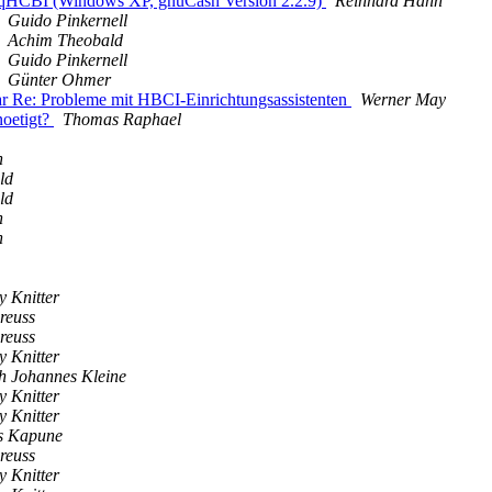
 aqHCBI (Windows XP, gnuCash Version 2.2.9)
Reinhard Hahn
Guido Pinkernell
Achim Theobald
Guido Pinkernell
Günter Ohmer
r Re: Probleme mit HBCI-Einrichtungsassistenten
Werner May
noetigt?
Thomas Raphael
n
ld
ld
n
n
y Knitter
reuss
reuss
y Knitter
h Johannes Kleine
y Knitter
y Knitter
s Kapune
reuss
y Knitter