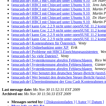
[gnucash-de] HBCI mit Chipcard unter Ubuntu 9.10
Dr. Harr
[gnucash-de] HBCI mit Chipcard unter Ubuntu 9.10
Jens Jah
[gnucash-de] HBCI mit Chipcard unter Ubuntu 9.10
Martin P
[gnucash-de] HBCI mit Chipcard unter Ubuntu 9.10
Martin P
[gnucash-de] HBCI mit Chipcard unter Ubuntu 9.10
Dr. Harr
[gnucash-de] HBCI mit Chipcard unter Ubuntu 9.10
Martin P
[gnucash-de] kann Gnc 2.2.9 nicht unter openSUSE 11.2 komp
[gnucash-de] kann Gnc 2.2.9 nicht unter openSUSE 11.2 komp
[gnucash-de] kann Gnc 2.2.9 nicht unter openSUSE 11.2 komp
[gnucash-de] kann Gnc 2.2.9 nicht unter openSUSE 11.2 komp
[gnucash-de] Kontenrahmen für Österreich
Venty
[gnucash-de] Onlinebanking unter XP
Erik
[gnucash-de] Probleme mit HBCI-Einrichtungsassistenten
We
[gnucash-de] So viele Dateien?
Venty
[gnucash-de] Systemkennung abrufen Fehlgeschlagen
Rico We
[gnucash-de] Systemkennung abrufen Fehlgeschlagen
Günter
[gnucash-de] Systemkennung abrufen Fehlgeschlagen
henney
[gnucash-de] Wer benutzt den deutschen Steuer-Bericht (taxtx
[gnucash-de] Wer benutzt den deutschen Steuer-Bericht (taxtx
[gnucash-de] Übereinstimmung der Gnu Cash Kontenrahmen
Last message date:
Mo Nov 30 11:52:31 EST 2009
Archived on:
Mo Nov 30 11:56:33 EST 2009
Messages sorted by:
[ Diskussionsfaden ]
[ Autor ]
[ Datum ]