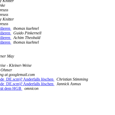
y Knitter
nke
reuss
reuss
y Knitter
reuss
ilieren
thomas kuehnel
ilieren
Guido Pinkernell
ilieren
Achim Theobald
ilieren
thomas kuehnel
rner May
ise - Kleiner-Weise
 Ohmer
ng at googlemail.com
f-de_DE.scm)? Anderfalls löschen
Christian Stimming
f-de_DE.scm)? Anderfalls löschen
Jannick Asmus
 mit dem HGB
omnicon