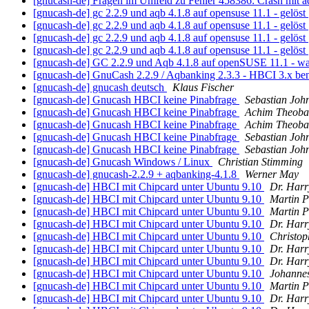
[gnucash-de] Fragen im Umfeld zu Fehler 458386: Crash mit
[gnucash-de] gc 2.2.9 und aqb 4.1.8 auf opensuse 11.1 - gelöst
[gnucash-de] gc 2.2.9 und aqb 4.1.8 auf opensuse 11.1 - gelöst
[gnucash-de] gc 2.2.9 und aqb 4.1.8 auf opensuse 11.1 - gelöst
[gnucash-de] gc 2.2.9 und aqb 4.1.8 auf opensuse 11.1 - gelöst
[gnucash-de] GC 2.2.9 und Aqb 4.1.8 auf openSUSE 11.1 - wa
[gnucash-de] GnuCash 2.2.9 / Aqbanking 2.3.3 - HBCI 3.x be
[gnucash-de] gnucash deutsch
Klaus Fischer
[gnucash-de] Gnucash HBCI keine Pinabfrage
Sebastian Joh
[gnucash-de] Gnucash HBCI keine Pinabfrage
Achim Theoba
[gnucash-de] Gnucash HBCI keine Pinabfrage
Achim Theoba
[gnucash-de] Gnucash HBCI keine Pinabfrage
Sebastian Joh
[gnucash-de] Gnucash HBCI keine Pinabfrage
Sebastian Joh
[gnucash-de] Gnucash Windows / Linux
Christian Stimming
[gnucash-de] gnucash-2.2.9 + aqbanking-4.1.8
Werner May
[gnucash-de] HBCI mit Chipcard unter Ubuntu 9.10
Dr. Harr
[gnucash-de] HBCI mit Chipcard unter Ubuntu 9.10
Martin P
[gnucash-de] HBCI mit Chipcard unter Ubuntu 9.10
Martin P
[gnucash-de] HBCI mit Chipcard unter Ubuntu 9.10
Dr. Harr
[gnucash-de] HBCI mit Chipcard unter Ubuntu 9.10
Christop
[gnucash-de] HBCI mit Chipcard unter Ubuntu 9.10
Dr. Harr
[gnucash-de] HBCI mit Chipcard unter Ubuntu 9.10
Dr. Harr
[gnucash-de] HBCI mit Chipcard unter Ubuntu 9.10
Johanne
[gnucash-de] HBCI mit Chipcard unter Ubuntu 9.10
Martin P
[gnucash-de] HBCI mit Chipcard unter Ubuntu 9.10
Dr. Harr