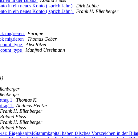
ichen in der Bilanz
Roland Plüss
to in ein neues Konto ( sprich Jahr )
Dirk Löbbe
to in ein neues Konto ( sprich Jahr )
Frank H. Ellenberger
ok migrieren
Enrique
ok migrieren
Thomas Geber
account_type
Alex Ritzer
account_type
Manfred Usselmann
H)
llenberger
llenberger
ntrag 1
Thomas K.
ntrag 1
Andreas Hentze
Frank H. Ellenberger
Roland Plüss
Frank H. Ellenberger
Roland Plüss
war: Eigenkapital/Stammkapital haben falsches Vorzzeichen in der Bil