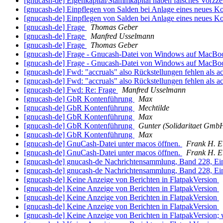
[gnucash-de] Eigenkapital/Stammkapital haben falsches Vorzze
[gnucash-de] Einpflegen von Salden bei Anlage eines neues Kon
[gnucash-de] Einpflegen von Salden bei Anlage eines neues Kon
[gnucash-de] Frage
Thomas Geber
[gnucash-de] Frage
Manfred Usselmann
[gnucash-de] Frage
Thomas Geber
[gnucash-de] Frage - Gnucash-Datei von Windows auf MacBo
[gnucash-de] Frage - Gnucash-Datei von Windows auf MacBo
[gnucash-de] Fwd: "accruals" also Rückstellungen fehlen als 
[gnucash-de] Fwd: "accruals" also Rückstellungen fehlen als 
[gnucash-de] Fwd: Re: Frage
Manfred Usselmann
[gnucash-de] GbR Kontenführung
Max
[gnucash-de] GbR Kontenführung
Mechtilde
[gnucash-de] GbR Kontenführung
Max
[gnucash-de] GbR Kontenführung
Gunter (Solidaritaet Gmb
[gnucash-de] GbR Kontenführung
Max
[gnucash-de] GnuCash-Datei unter macos öffnen.
Frank H. E
[gnucash-de] GnuCash-Datei unter macos öffnen.
Frank H. E
[gnucash-de] gnucash-de Nachrichtensammlung, Band 228, Ei
[gnucash-de] gnucash-de Nachrichtensammlung, Band 228, Ei
[gnucash-de] Keine Anzeige von Berichten in FlatpakVersion
[gnucash-de] Keine Anzeige von Berichten in FlatpakVersion
[gnucash-de] Keine Anzeige von Berichten in FlatpakVersion
[gnucash-de] Keine Anzeige von Berichten in FlatpakVersion
[gnucash-de] Keine Anzeige von Berichten in FlatpakVersion; 