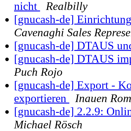
nicht
Realbilly
[gnucash-de] Einrichtun
Cavenaghi Sales Represe
[gnucash-de] DTAUS u
[gnucash-de] DTAUS imp
Puch Rojo
[gnucash-de] Export - 
exportieren
Inauen Ro
[gnucash-de] 2.2.9: Onli
Michael Rösch