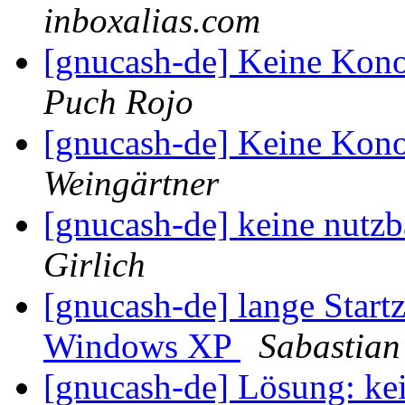
inboxalias.com
[gnucash-de] Keine Kon
Puch Rojo
[gnucash-de] Keine Kon
Weingärtner
[gnucash-de] keine nutzb
Girlich
[gnucash-de] lange Start
Windows XP
Sabastian
[gnucash-de] Lösung: ke