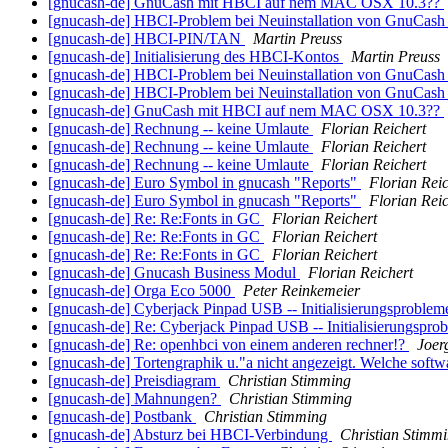
[gnucash-de] GnuCash mit HBCI auf nem MAC OSX 10.3??
[gnucash-de] HBCI-Problem bei Neuinstallation von GnuCas
[gnucash-de] HBCI-PIN/TAN
Martin Preuss
[gnucash-de] Initialisierung des HBCI-Kontos
Martin Preuss
[gnucash-de] HBCI-Problem bei Neuinstallation von GnuCas
[gnucash-de] HBCI-Problem bei Neuinstallation von GnuCas
[gnucash-de] GnuCash mit HBCI auf nem MAC OSX 10.3??
[gnucash-de] Rechnung -- keine Umlaute
Florian Reichert
[gnucash-de] Rechnung -- keine Umlaute
Florian Reichert
[gnucash-de] Rechnung -- keine Umlaute
Florian Reichert
[gnucash-de] Euro Symbol in gnucash "Reports"
Florian Reic
[gnucash-de] Euro Symbol in gnucash "Reports"
Florian Reic
[gnucash-de] Re: Re:Fonts in GC
Florian Reichert
[gnucash-de] Re: Re:Fonts in GC
Florian Reichert
[gnucash-de] Re: Re:Fonts in GC
Florian Reichert
[gnucash-de] Gnucash Business Modul
Florian Reichert
[gnucash-de] Orga Eco 5000
Peter Reinkemeier
[gnucash-de] Cyberjack Pinpad USB -- Initialisierungsproble
[gnucash-de] Re: Cyberjack Pinpad USB -- Initialisierungspr
[gnucash-de] Re: openhbci von einem anderen rechner!?
Joer
[gnucash-de] Tortengraphik u."a nicht angezeigt. Welche soft
[gnucash-de] Preisdiagram
Christian Stimming
[gnucash-de] Mahnungen?
Christian Stimming
[gnucash-de] Postbank
Christian Stimming
[gnucash-de] Absturz bei HBCI-Verbindung
Christian Stimm