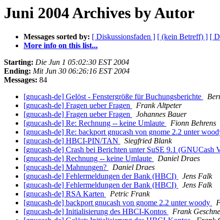
Juni 2004 Archives by Autor
Messages sorted by:
[ Diskussionsfaden ]
[ (kein Betreff) ]
[ D
More info on this list...
Starting:
Die Jun 1 05:02:30 EST 2004
Ending:
Mit Jun 30 06:26:16 EST 2004
Messages:
84
[gnucash-de] Gelöst - Fenstergröße für Buchungsberichte
Ber
[gnucash-de] Fragen ueber Fragen
Frank Altpeter
[gnucash-de] Fragen ueber Fragen
Johannes Bauer
[gnucash-de] Re: Rechnung -- keine Umlaute
Fionn Behrens
[gnucash-de] Re: backport gnucash von gnome 2.2 unter woo
[gnucash-de] HBCI-PIN/TAN
Siegfried Blank
[gnucash-de] Crash bei Berichten unter SuSE 9.1 (GNUCash V
[gnucash-de] Rechnung -- keine Umlaute
Daniel Draes
[gnucash-de] Mahnungen?
Daniel Draes
[gnucash-de] Fehlermeldungen der Bank (HBCI)
Jens Falk
[gnucash-de] Fehlermeldungen der Bank (HBCI)
Jens Falk
[gnucash-de] RSA Karten
Petric Frank
[gnucash-de] backport gnucash von gnome 2.2 unter woody
F
[gnucash-de] Initialisierung des HBCI-Kontos
Frank Geschne