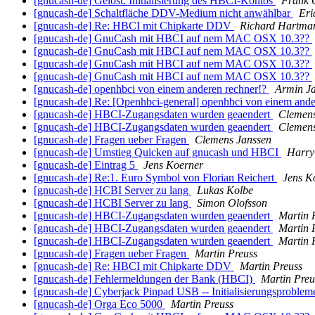
[gnucash-de] Gelöst: Initialisierung des HBCI-Kontos
Frank 
[gnucash-de] Schaltfläche DDV-Medium nicht anwählbar
Eri
[gnucash-de] Re: HBCI mit Chipkarte DDV
Richard Hartma
[gnucash-de] GnuCash mit HBCI auf nem MAC OSX 10.3??
[gnucash-de] GnuCash mit HBCI auf nem MAC OSX 10.3??
[gnucash-de] GnuCash mit HBCI auf nem MAC OSX 10.3??
[gnucash-de] GnuCash mit HBCI auf nem MAC OSX 10.3??
[gnucash-de] openhbci von einem anderen rechner!?
Armin J
[gnucash-de] Re: [Openhbci-general] openhbci von einem ande
[gnucash-de] HBCI-Zugangsdaten wurden geaendert
Clemens
[gnucash-de] HBCI-Zugangsdaten wurden geaendert
Clemens
[gnucash-de] Fragen ueber Fragen
Clemens Janssen
[gnucash-de] Umstieg Quicken auf gnucash und HBCI
Harry
[gnucash-de] Eintrag 5
Jens Koerner
[gnucash-de] Re:1. Euro Symbol von Florian Reichert
Jens K
[gnucash-de] HCBI Server zu lang
Lukas Kolbe
[gnucash-de] HCBI Server zu lang
Simon Olofsson
[gnucash-de] HBCI-Zugangsdaten wurden geaendert
Martin 
[gnucash-de] HBCI-Zugangsdaten wurden geaendert
Martin 
[gnucash-de] HBCI-Zugangsdaten wurden geaendert
Martin 
[gnucash-de] Fragen ueber Fragen
Martin Preuss
[gnucash-de] Re: HBCI mit Chipkarte DDV
Martin Preuss
[gnucash-de] Fehlermeldungen der Bank (HBCI)
Martin Preu
[gnucash-de] Cyberjack Pinpad USB -- Initialisierungsproble
[gnucash-de] Orga Eco 5000
Martin Preuss