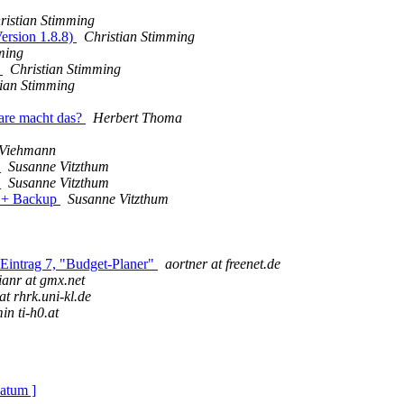
ristian Stimming
ersion 1.8.8)
Christian Stimming
ming
e
Christian Stimming
tian Stimming
ware macht das?
Herbert Thoma
Viehmann
h
Susanne Vitzthum
h
Susanne Vitzthum
h + Backup
Susanne Vitzthum
Eintrag 7, "Budget-Planer"
aortner at freenet.de
rianr at gmx.net
at rhrk.uni-kl.de
in ti-h0.at
atum ]