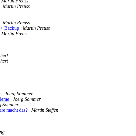
Martin Preuss
h
Martin Preuss
h
Martin Preuss
h + Backup
Martin Preuss
Martin Preuss
hert
hert
me
Joerg Sommer
obleme
Joerg Sommer
g Sommer
ware macht das?
Martin Steffen
ing