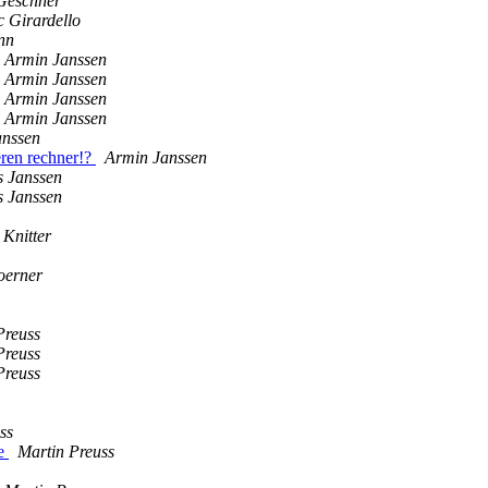
Geschner
c Girardello
nn
Armin Janssen
Armin Janssen
Armin Janssen
Armin Janssen
anssen
ren rechner!?
Armin Janssen
 Janssen
 Janssen
 Knitter
oerner
Preuss
Preuss
Preuss
ss
me
Martin Preuss