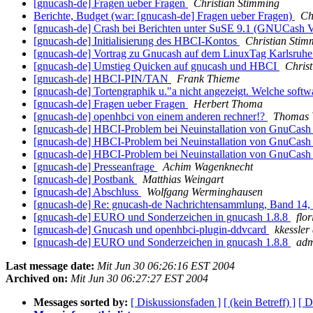
[gnucash-de] Fragen ueber Fragen
Christian Stimming
Berichte, Budget (war: [gnucash-de] Fragen ueber Fragen)
Ch
[gnucash-de] Crash bei Berichten unter SuSE 9.1 (GNUCash V
[gnucash-de] Initialisierung des HBCI-Kontos
Christian Stim
[gnucash-de] Vortrag zu Gnucash auf dem LinuxTag Karlsruh
[gnucash-de] Umstieg Quicken auf gnucash und HBCI
Chris
[gnucash-de] HBCI-PIN/TAN
Frank Thieme
[gnucash-de] Tortengraphik u."a nicht angezeigt. Welche soft
[gnucash-de] Fragen ueber Fragen
Herbert Thoma
[gnucash-de] openhbci von einem anderen rechner!?
Thomas 
[gnucash-de] HBCI-Problem bei Neuinstallation von GnuCas
[gnucash-de] HBCI-Problem bei Neuinstallation von GnuCas
[gnucash-de] HBCI-Problem bei Neuinstallation von GnuCas
[gnucash-de] Presseanfrage
Achim Wagenknecht
[gnucash-de] Postbank
Matthias Weingart
[gnucash-de] Abschluss
Wolfgang Werminghausen
[gnucash-de] Re: gnucash-de Nachrichtensammlung, Band 14, 
[gnucash-de] EURO und Sonderzeichen in gnucash 1.8.8
flo
[gnucash-de] Gnucash und openhbci-plugin-ddvcard
kkessler 
[gnucash-de] EURO und Sonderzeichen in gnucash 1.8.8
adm
Last message date:
Mit Jun 30 06:26:16 EST 2004
Archived on:
Mit Jun 30 06:27:27 EST 2004
Messages sorted by:
[ Diskussionsfaden ]
[ (kein Betreff) ]
[ D