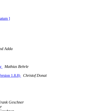
atum ]
nd Adda
dy
Mathias Behrle
ersion 1.8.8)
Christof Donat
rank Geschner
r