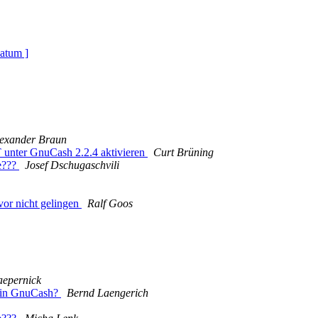
atum ]
exander Braun
 unter GnuCash 2.2.4 aktivieren
Curt Brüning
e???
Josef Dschugaschvili
vor nicht gelingen
Ralf Goos
epernick
n in GnuCash?
Bernd Laengerich