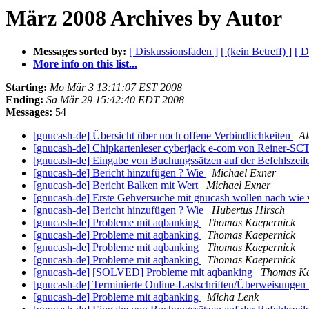
März 2008 Archives by Autor
Messages sorted by:
[ Diskussionsfaden ]
[ (kein Betreff) ]
[ D
More info on this list...
Starting:
Mo Mär 3 13:11:07 EST 2008
Ending:
Sa Mär 29 15:42:40 EDT 2008
Messages:
54
[gnucash-de] Übersicht über noch offene Verbindlichkeiten
Al
[gnucash-de] Chipkartenleser cyberjack e-com von Reiner-SCT
[gnucash-de] Eingabe von Buchungssätzen auf der Befehlszeil
[gnucash-de] Bericht hinzufügen ? Wie
Michael Exner
[gnucash-de] Bericht Balken mit Wert
Michael Exner
[gnucash-de] Erste Gehversuche mit gnucash wollen nach wie 
[gnucash-de] Bericht hinzufügen ? Wie
Hubertus Hirsch
[gnucash-de] Probleme mit aqbanking
Thomas Kaepernick
[gnucash-de] Probleme mit aqbanking
Thomas Kaepernick
[gnucash-de] Probleme mit aqbanking
Thomas Kaepernick
[gnucash-de] Probleme mit aqbanking
Thomas Kaepernick
[gnucash-de] [SOLVED] Probleme mit aqbanking
Thomas Ka
[gnucash-de] Terminierte Online-Lastschriften/Überweisunge
[gnucash-de] Probleme mit aqbanking
Micha Lenk