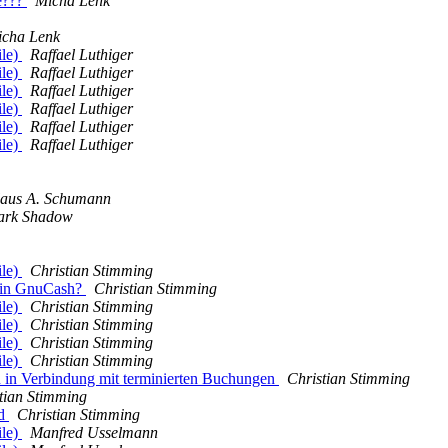
e???
Micha Lenk
cha Lenk
ile)
Raffael Luthiger
ile)
Raffael Luthiger
ile)
Raffael Luthiger
ile)
Raffael Luthiger
ile)
Raffael Luthiger
ile)
Raffael Luthiger
aus A. Schumann
ark Shadow
ile)
Christian Stimming
n in GnuCash?
Christian Stimming
ile)
Christian Stimming
ile)
Christian Stimming
ile)
Christian Stimming
ile)
Christian Stimming
in Verbindung mit terminierten Buchungen
Christian Stimming
tian Stimming
nd
Christian Stimming
ile)
Manfred Usselmann