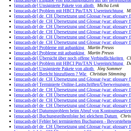
[gnucash-de] Eingabe von Buchungssätzen auf der Befehlszeil
[gnucash-de] Unsignierte Pakete von alioth
Micha Lenk
[gnucash-de] Problem mit HBCI Pin/TAN Usereinrichtung
Mi
[gnucash-de] de_CH Übersetzung und Glossar (war: glossary f
[gnucash-de] de_CH Übersetzung und Glossar (war: glossary f
[gnucash-de] de_CH Übersetzung und Glossar (war: glossary f
[gnucash-de] de_CH Übersetzung und Glossar (war: glossary f
[gnucash-de] de_CH Übersetzung und Glossar (war: glossary f
[gnucash-de] de_CH Übersetzung und Glossar (war: glossary f
[gnucash-de] Probleme mit aqbanking
Martin Preuss
[gnucash-de] Probleme mit aqbanking
Martin Preuss
[gnucash-de] Übersicht über noch offene Verbindlichkeiten
Cl
[gnucash-de] Problem mit HBCI Pin/TAN Usereinrichtung
D
[gnucash-de] Unsignierte Pakete von alioth
Jörg Sommer
[gnucash-de] Bericht hinzufügen ? Wie
Christian Stimming
[gnucash-de] de_CH Übersetzung und Glossar (war: glossary f
[gnucash-de] Terminierte Online-Lastschriften/Überweisunge
[gnucash-de] de_CH Übersetzung und Glossar (war: glossary f
[gnucash-de] de_CH Übersetzung und Glossar (war: glossary f
[gnucash-de] de_CH Übersetzung und Glossar (war: glossary f
[gnucash-de] de_CH Übersetzung und Glossar (war: glossary f
[gnucash-de] Datumsproblem beim Abruf von Kontoumsaetzen 
[gnucash-de] Buchungsreihenfolge bei gleichem Datum
Chris
[gnucash-de] Fehler bei terminierten Buchungen - Bevorstehe
[gnucash-de] de_CH Übersetzung und Glossar (war: glossary f