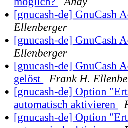
möglich?
Andy
[gnucash-de] GnuCash A
Ellenberger
[gnucash-de] GnuCash A
Ellenberger
[gnucash-de] GnuCash Ac
gelöst
Frank H. Ellenbe
[gnucash-de] Option "Er
automatisch aktivieren
[gnucash-de] Option "Er