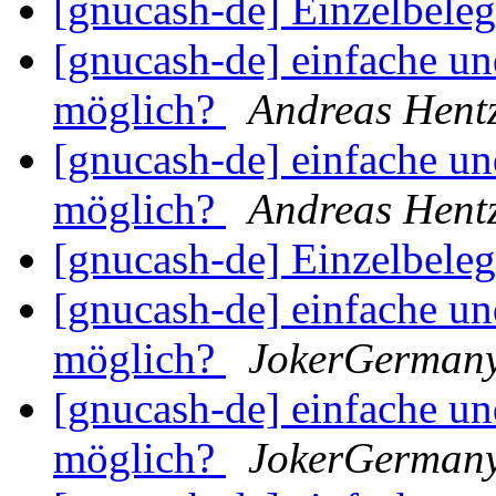
[gnucash-de] Einzelbele
[gnucash-de] einfache u
möglich?
Andreas Hent
[gnucash-de] einfache u
möglich?
Andreas Hent
[gnucash-de] Einzelbele
[gnucash-de] einfache u
möglich?
JokerGerman
[gnucash-de] einfache u
möglich?
JokerGerman