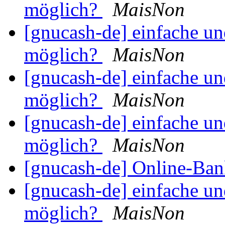
möglich?
MaisNon
[gnucash-de] einfache u
möglich?
MaisNon
[gnucash-de] einfache u
möglich?
MaisNon
[gnucash-de] einfache u
möglich?
MaisNon
[gnucash-de] Online-Ban
[gnucash-de] einfache u
möglich?
MaisNon