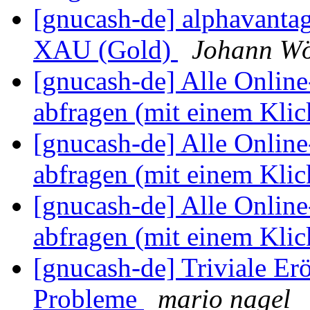
[gnucash-de] alphavantag
XAU (Gold)
Johann Wö
[gnucash-de] Alle Onlin
abfragen (mit einem Kli
[gnucash-de] Alle Onlin
abfragen (mit einem Kli
[gnucash-de] Alle Onlin
abfragen (mit einem Kli
[gnucash-de] Triviale Er
Probleme
mario nagel