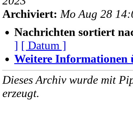
2023
Archiviert:
Mo Aug 28 14:
Nachrichten sortiert na
]
[ Datum ]
Weitere Informationen üb
Dieses Archiv wurde mit Pi
erzeugt.