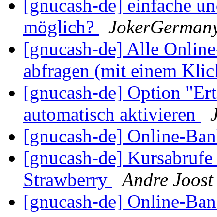
[gnucash-de] einfache u
möglich?
JokerGerman
[gnucash-de] Alle Onlin
abfragen (mit einem Kli
[gnucash-de] Option "Er
automatisch aktivieren
[gnucash-de] Online-Ban
[gnucash-de] Kursabrufe 
Strawberry
Andre Joost
[gnucash-de] Online-Ban