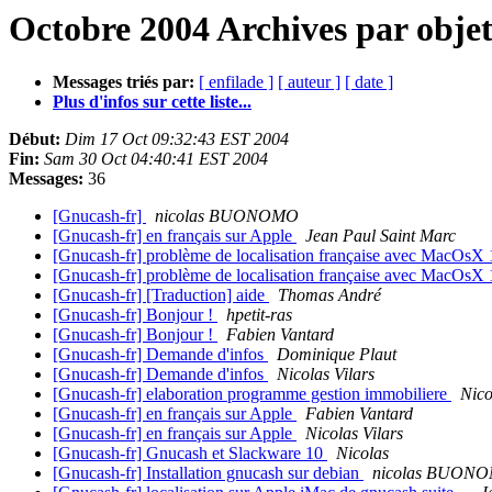
Octobre 2004 Archives par obje
Messages triés par:
[ enfilade ]
[ auteur ]
[ date ]
Plus d'infos sur cette liste...
Début:
Dim 17 Oct 09:32:43 EST 2004
Fin:
Sam 30 Oct 04:40:41 EST 2004
Messages:
36
[Gnucash-fr]
nicolas BUONOMO
[Gnucash-fr] en français sur Apple
Jean Paul Saint Marc
[Gnucash-fr] problème de localisation française avec MacOsX
[Gnucash-fr] problème de localisation française avec MacOsX
[Gnucash-fr] [Traduction] aide
Thomas André
[Gnucash-fr] Bonjour !
hpetit-ras
[Gnucash-fr] Bonjour !
Fabien Vantard
[Gnucash-fr] Demande d'infos
Dominique Plaut
[Gnucash-fr] Demande d'infos
Nicolas Vilars
[Gnucash-fr] elaboration programme gestion immobiliere
Nico
[Gnucash-fr] en français sur Apple
Fabien Vantard
[Gnucash-fr] en français sur Apple
Nicolas Vilars
[Gnucash-fr] Gnucash et Slackware 10
Nicolas
[Gnucash-fr] Installation gnucash sur debian
nicolas BUON