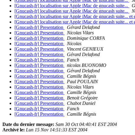
[Gnucash-fr] localisation sur Apple iMac de gnucash suite...
J
[Gnucash-fr] localisation sur Apple iMac de gnucash suite...
G
[Gnucash-fr] localisation sur Apple iMac de gnucash suite...
N
[Gnucash-fr] localisation sur Apple iMac de gnucash suite... et 
[Gnucash-fr] localisation sur Apple iMac de gnucash suite... et 
[Gnucash-fr] Presentation
Gérard Delafond
[Gnucash-fr] Presentation
Nicolas Vilars
[Gnucash-fr] Presentation
Dominique CORFA
[Gnucash-fr] Presentation
Nicolas
[Gnucash-fr] Presentation
Vincent GENIEUX
[Gnucash-fr] Presentation
Gérard Delafond
[Gnucash-fr] Presentation
Fanch
[Gnucash-fr] Presentation
nicolas BUONOMO
[Gnucash-fr] Presentation
Gérard Delafond
[Gnucash-fr] Presentation
Camille Bégnis
[Gnucash-fr] Presentation
Paul POULAIN
[Gnucash-fr] Presentation
Nicolas Vilars
[Gnucash-fr] Presentation
Camille Bégnis
[Gnucash-fr] Presentation
Benoit Grégoire
[Gnucash-fr] Presentation
Chabot Daniel
[Gnucash-fr] Presentation
Fanch
[Gnucash-fr] Presentation
Camille Bégnis
Date du dernier message:
Sam 30 Oct 04:40:41 EST 2004
Archivé le:
Lun 15 Nov 14:51:33 EST 2004