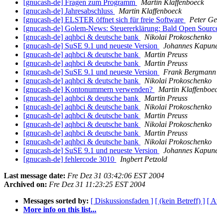
[gnucash-de] Fragen zum Programm
Martin Klaffenboeck
[gnucash-de] Jahresabschluss
Martin Klaffenboeck
[gnucash-de] ELSTER öffnet sich für freie Software
Peter Ge
[gnucash-de] Golem-News: Steuererklärung: Bald Open Sour
[gnucash-de] aqhbci & deutsche bank
Nikolai Prokoschenko
[gnucash-de] SuSE 9.1 und neueste Version
Johannes Kapun
[gnucash-de] aqhbci & deutsche bank
Martin Preuss
[gnucash-de] aqhbci & deutsche bank
Martin Preuss
[gnucash-de] SuSE 9.1 und neueste Version
Frank Bergmann
[gnucash-de] aqhbci & deutsche bank
Nikolai Prokoschenko
[gnucash-de] Kontonummern verwenden?
Martin Klaffenboe
[gnucash-de] aqhbci & deutsche bank
Martin Preuss
[gnucash-de] aqhbci & deutsche bank
Nikolai Prokoschenko
[gnucash-de] aqhbci & deutsche bank
Martin Preuss
[gnucash-de] aqhbci & deutsche bank
Nikolai Prokoschenko
[gnucash-de] aqhbci & deutsche bank
Martin Preuss
[gnucash-de] aqhbci & deutsche bank
Nikolai Prokoschenko
[gnucash-de] SuSE 9.1 und neueste Version
Johannes Kapun
[gnucash-de] fehlercode 3010
Ingbert Petzold
Last message date:
Fre Dez 31 03:42:06 EST 2004
Archived on:
Fre Dez 31 11:23:25 EST 2004
Messages sorted by:
[ Diskussionsfaden ]
[ (kein Betreff) ]
[ A
More info on this list...