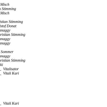
 Misch
n Stimming
 Misch
istian Stimming
istof Donat
hnaggy
ristian Stimming
hnaggy
hnaggy
g Sommer
hnaggy
ristian Stimming
ki
n
Vitalisator
n
Vitali Kari
n
Vitali Kari