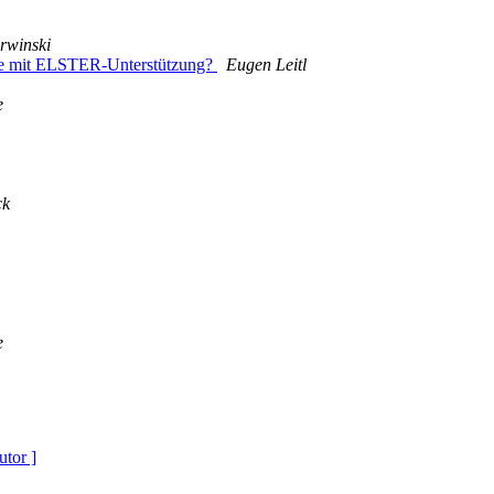
rwinski
ce mit ELSTER-Unterstützung?
Eugen Leitl
e
ck
e
utor ]