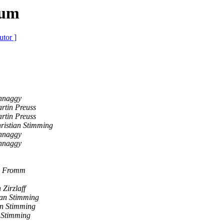
tum
utor ]
hnaggy
rtin Preuss
rtin Preuss
ristian Stimming
hnaggy
hnaggy
s Fromm
 Zirzlaff
ian Stimming
an Stimming
 Stimming