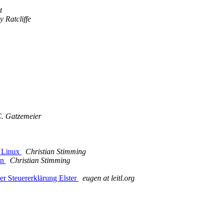
t
ey Ratcliffe
. Gatzemeier
n Linux
Christian Stimming
en
Christian Stimming
her Steuererklärung Elster
eugen at leitl.org