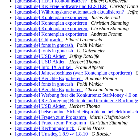
[gnucash-de] HBCI Kontoumsätze??
Eildert Groeneveld
[gnucash-de] Re: Freie Software und ELSTER
Christof Dona
[gnucash-de] Währungskurse automatisch aktualisieren?
Jeffr
[gnucash-de] Kontenplan exportieren
Justus Bernold
[gnucash-de] Kontenplan exportieren
Christian Stimming
[gnucash-de] Kontenplan exportieren
Christian Stimming
[gnucash-de] Kontenplan exportieren
Andreas Fromm
[gnucash-de] Chipcardd
Eildert Groeneveld
[gnucash-de] fonts in gnucash
Poldi Winkler
[gnucash-de] fonts in gnucash
C. Gatzemeier
[gnucash-de] USD Aktien
Jeffrey Ratcliffe
[gnucash-de] USD Aktien
Herbert Thoma
[gnucash-de] Info: IX Artikel
Frank Altpeter
[gnucash-de] Jahresabschluss (war: Kontenplan exportieren)
C
[gnucash-de] Berichte Exportieren
Andreas Fromm
[gnucash-de] fonts in gnucash
Poldi Winkler
[gnucash-de] Berichte Exportieren
Christian Stimming
[gnucash-de] Werbung fuer die Konkurrenz: StarMoney 4.0 o
[gnucash-de] Re: Anregung Berichte und terminierte Buchung
[gnucash-de] USD Aktien
Herbert Thoma
[gnucash-de] heise online: Sicherheitsprobleme bei elektronisc
[gnucash-de] Fragen zum Programm
Martin Klaffenboeck
[gnucash-de] Fragen zum Programm
Christian Stimming
[gnucash-de] Rechnungsdruck
Daniel Draes
[gnucash-de] Umstieg 1.8.9 -> 1.8.10
G Roesler