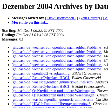
Dezember 2004 Archives by Da
Messages sorted by:
[ Diskussionsfaden ]
[ (kein Betreff) ]
[ A
More info on this list...
Starting:
Mit Dez 1 06:32:49 EST 2004
Ending:
Fre Dez 31 03:42:06 EST 2004
Messages:
83
[gnucash-de] wechsel von openhbci nach aqhbci Probleme
sc
[gnucash-de] wechsel von openhbci nach aqhbci Probleme
Ma
[gnucash-de] wechsel von openhbci nach aqhbci Probleme
Ma
[gnucash-de] wechsel von openhbci nach aqhbci Probleme
Ch
[gnucash-de] wechsel von openhbci nach aqhbci Probleme
sc
[gnucash-de] wechsel von openhbci nach aqhbci Probleme
sc
[gnucash-de] openhbci2 vs aqbanking
Eildert Groeneveld
[gnucash-de] ReinerCyberJack HBCI
Eildert Groeneveld
[gnucash-de] was ist eigentlich gnumeric-utilities.scm
Andrea
[gnucash-de] ReinerCyberJack HBCI
Nikolai Prokoschenko
[gnucash-de] Q: Kreditkarten und andere Waehrungen
Torsten
[gnucash-de] Q: Kreditkarten und andere Waehrungen
Christ
[gnucash-de] was ist eigentlich gnumeric-utilities.scm
Christi
[gnucash-de] HBCI: Funktion Übertrag unterstützt?
Christian