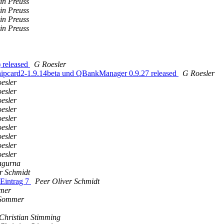
in Preuss
in Preuss
in Preuss
in Preuss
 released
G Roesler
hipcard2-1.9.14beta und QBankManager 0.9.27 released
G Roesler
esler
esler
esler
esler
esler
esler
esler
esler
esler
agurna
r Schmidt
Eintrag 7
Peer Oliver Schmidt
mer
 Sommer
Christian Stimming