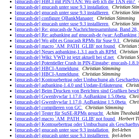
[gnucash-de] HBCI mit PIN/TAN: Wo geb ich die TAN ein?
[gnucash-de] gnucash unter suse 9.3 installation
Christian St
[gnucash-de] gnucash unter suse 9.3 installieren
Christian St
[gnucash-de] configure QBankManager
Christian Stimming
[gnucash-de] gnucash unter suse 9.3 installieren
Christian St
[gnucash-de] Re: gnucash-de Nachrichtensammlung, Band 28, 
[gnucash-de] Re: aqbanking auf gnucash-de (war: AqBanking 
[gnucash-de] Wo gibt es Gnucash RPMs für Suse 9.1
Christi
[gnucash-de] macro `AM_PATH_GLIB' not found
Christian
[gnucash-de] Neues aqbanking-1.3.1 auch als RPM
Christian
[gnucash-de] Wiki: VWD ist jetzt aktuell bei sf.net
Christian 
[gnucash-de] Potentieller Crash in PIN-Eingabe; gnucash-1.8.
[gnucash-de] HBCI-Anmeldung
Christian Stimming
[gnucash-de] HBCI-Anmeldung
Christian Stimming
[gnucash-de] Kontouebertrag oder Umbuchung als Geschaefts
[gnucash-de] aqbanking-1.4.0 und Update-Erläuterung
Christ
[gnucash-de] Beim Drucken von Berichten sind Grafiken besc
[gnucash-de] Gwenhywfar 1.17.0, AqBanking 1.5.0beta
Chri
[gnucash-de] Gwenhywfar 1.17.0, AqBanking 1.5.0beta
Chri
[gnucash-de] compilieren von GC
Christian Stimming
[gnucash-de] Tester für SuSE-RPMs gesucht
Achim Theobald
[gnucash-de] macro `AM_PATH_GLIB' not found
Herbert 
[gnucash-de] Kontouebertrag oder Umbuchung als Geschaefts
[gnucash-de] gnucash unter suse 9.3 installation
feel-leben
[gnucash-de] gnucash unter suse 9.3 installieren
feel-leben