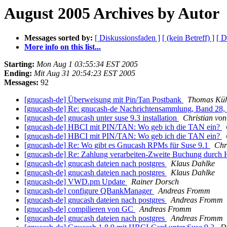
August 2005 Archives by Autor
Messages sorted by:
[ Diskussionsfaden ]
[ (kein Betreff) ]
[ D
More info on this list...
Starting:
Mon Aug 1 03:55:34 EST 2005
Ending:
Mit Aug 31 20:54:23 EST 2005
Messages:
92
[gnucash-de] Überweisung mit Pin/Tan Postbank
Thomas Küh
[gnucash-de] Re: gnucash-de Nachrichtensammlung, Band 28, 
[gnucash-de] gnucash unter suse 9.3 installation
Christian von
[gnucash-de] HBCI mit PIN/TAN: Wo geb ich die TAN ein?
[gnucash-de] HBCI mit PIN/TAN: Wo geb ich die TAN ein?
[gnucash-de] Re: Wo gibt es Gnucash RPMs für Suse 9.1
Chr
[gnucash-de] Re: Zahlung verarbeiten-Zweite Buchung durc
[gnucash-de] gnucash dateien nach postgres
Klaus Dahlke
[gnucash-de] gnucash dateien nach postgres
Klaus Dahlke
[gnucash-de] VWD.pm Update
Rainer Dorsch
[gnucash-de] configure QBankManager
Andreas Fromm
[gnucash-de] gnucash dateien nach postgres
Andreas Fromm
[gnucash-de] compilieren von GC
Andreas Fromm
[gnucash-de] gnucash dateien nach postgres
Andreas Fromm