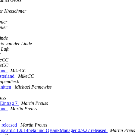
aniel Gross
er Kretschmer
mler
mler
inde
io van der Linde
Luft
C
keCC
keCC
land
MikeCC
sterland
MikeCC
apendieck
hnitten
Michael Pennewiss
uss
Eintrag 7
Martin Preuss
land
Martin Preuss
s
 released
Martin Preuss
hipcard2-1.9.14beta und QBankManager 0.9.27 released
Martin Preus