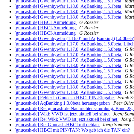
[gnucash-de] Gwenhywfar 1.18.0, AqBanking 1.5.1beta
Mart
[gnucash-de] Gwenhywfar 1.18.0, AqBanking 1.5.1beta
Mart
[gnucash-de] Gwenhywfar 1.18.0, AqBanking 1.5.1beta
Mart
[gnucash-de] Gwenhywfar 1.18.0, AqBanking 1.5.1beta
Mart
[gnucash-de] HBCI-Anmeldung
G Roesler
[gnucash-de] HBCI-Anmeldung
G Roesler
[gnucash-de] HBCI-Anmeldung
G Roesler
[gnucash-de] Gwenhywfar (1.16.0) und AqBanking (1.4.0beta)
[gnucash-de] Gwenhywfar 1.17.0, AqBanking 1.5.0beta, Libc
[gnucash-de] Gwenhywfar 1.17.0, AqBanking 1.5.0beta
G Ro
[gnucash-de] Gwenhywfar 1.17.0, AqBanking 1.5.0beta
G Ro
[gnucash-de] Gwenhywfar 1.17.0, AqBanking 1.5.0beta
G Ro
[gnucash-de] Gwenhywfar 1.18.0, AqBanking 1.5.1beta
G Ro
[gnucash-de] Gwenhywfar 1.18.0, AqBanking 1.5.1beta
G Ro
[gnucash-de] Gwenhywfar 1.18.0, AqBanking 1.5.1beta
G Ro
[gnucash-de] Gwenhywfar 1.18.0, AqBanking 1.5.1beta
G Ro
[gnucash-de] Gwenhywfar 1.18.0, AqBanking 1.5.1beta
G Ro
[gnucash-de] Gwenhywfar 1.18.0, AqBanking 1.5.1beta
G Ro
[gnucash-de] Fehler in Gnucash HBCI PIN-Eingabe
Frank S
[gnucash-de] AqBanking 1.3.0beta herausgegeben
Peer Olive
[gnucash-de] Re: gnucash-de Nachrichtensammlung, Band 28, 
[gnucash-de] Wiki: VWD ist jetzt aktuell bei sf.net
Joerg Som
[gnucash-de] Re: Wiki: VWD ist jetzt aktuell bei sf.net
Joerg
[gnucash-de] Re: Gnucash-HBCI mit debian
Joerg Sommer
[gnucash-de] HBCI mit PIN/TAN: Wo geb ich die TAN ein?