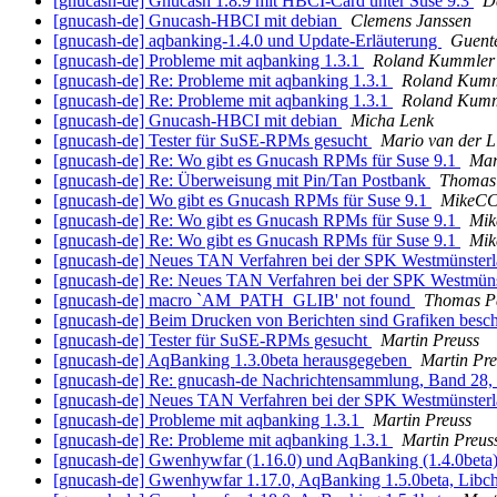
[gnucash-de] Gnucash 1.8.9 mit HBCI-Card unter Suse 9.3
D
[gnucash-de] Gnucash-HBCI mit debian
Clemens Janssen
[gnucash-de] aqbanking-1.4.0 und Update-Erläuterung
Guent
[gnucash-de] Probleme mit aqbanking 1.3.1
Roland Kummler
[gnucash-de] Re: Probleme mit aqbanking 1.3.1
Roland Kum
[gnucash-de] Re: Probleme mit aqbanking 1.3.1
Roland Kum
[gnucash-de] Gnucash-HBCI mit debian
Micha Lenk
[gnucash-de] Tester für SuSE-RPMs gesucht
Mario van der L
[gnucash-de] Re: Wo gibt es Gnucash RPMs für Suse 9.1
Mar
[gnucash-de] Re: Überweisung mit Pin/Tan Postbank
Thomas 
[gnucash-de] Wo gibt es Gnucash RPMs für Suse 9.1
MikeC
[gnucash-de] Re: Wo gibt es Gnucash RPMs für Suse 9.1
Mi
[gnucash-de] Re: Wo gibt es Gnucash RPMs für Suse 9.1
Mi
[gnucash-de] Neues TAN Verfahren bei der SPK Westmünster
[gnucash-de] Re: Neues TAN Verfahren bei der SPK Westmün
[gnucash-de] macro `AM_PATH_GLIB' not found
Thomas P
[gnucash-de] Beim Drucken von Berichten sind Grafiken besc
[gnucash-de] Tester für SuSE-RPMs gesucht
Martin Preuss
[gnucash-de] AqBanking 1.3.0beta herausgegeben
Martin Pre
[gnucash-de] Re: gnucash-de Nachrichtensammlung, Band 28, 
[gnucash-de] Neues TAN Verfahren bei der SPK Westmünster
[gnucash-de] Probleme mit aqbanking 1.3.1
Martin Preuss
[gnucash-de] Re: Probleme mit aqbanking 1.3.1
Martin Preus
[gnucash-de] Gwenhywfar (1.16.0) und AqBanking (1.4.0beta)
[gnucash-de] Gwenhywfar 1.17.0, AqBanking 1.5.0beta, Libc