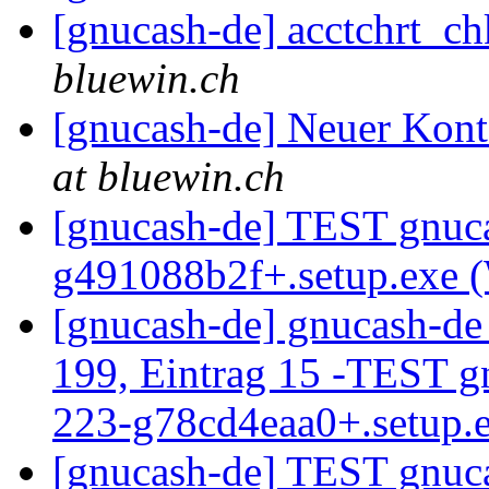
[gnucash-de] acctchrt_
bluewin.ch
[gnucash-de] Neuer Ko
at bluewin.ch
[gnucash-de] TEST gnuca
g491088b2f+.setup.exe
[gnucash-de] gnucash-d
199, Eintrag 15 -TEST g
223-g78cd4eaa0+.setup.
[gnucash-de] TEST gnuca