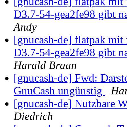
[gnucash-de] flatpak mi
D3.7-54-gea2fe98 gibt n
Andy
[gnucash-de] flatpak mi
D3.7-54-gea2fe98 gibt n
Harald Braun
[gnucash-de] Fwd: Darst
GnuCash ungünstig
Har
[gnucash-de] Nutzbare 
Diedrich