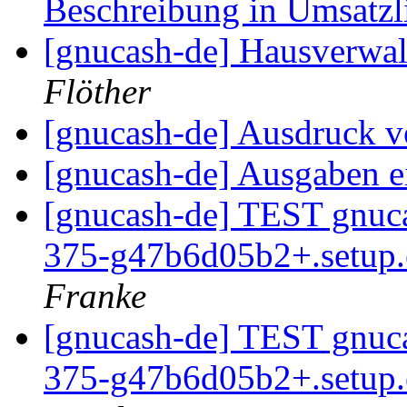
Beschreibung in Umsatzl
[gnucash-de] Hausverwa
Flöther
[gnucash-de] Ausdruck v
[gnucash-de] Ausgaben e
[gnucash-de] TEST gnuca
375-g47b6d05b2+.setup
Franke
[gnucash-de] TEST gnuca
375-g47b6d05b2+.setup