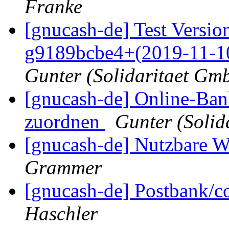
Franke
[gnucash-de] Test Version
g9189bcbe4+(2019-11-1
Gunter (Solidaritaet Gm
[gnucash-de] Online-Ba
zuordnen
Gunter (Soli
[gnucash-de] Nutzbare 
Grammer
[gnucash-de] Postbank/c
Haschler