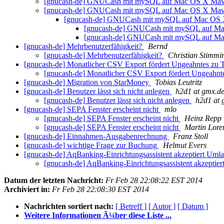
[gnucash-de] GNUCash mit mySQL auf Mac OS X Mav
[gnucash-de] GNUCash mit mySQL auf Mac OS X Mav
[gnucash-de] GNUCash mit mySQL auf Mac OS 
[gnucash-de] GNUCash mit mySQL auf M
[gnucash-de] GNUCash mit mySQL auf M
[gnucash-de] Mehrbenutzerfähigkeit?
Bernd
[gnucash-de] Mehrbenutzerfähigkeit?
Christian Stimmi
[gnucash-de] Monatlicher CSV Export fördert Ungeahntes zu Ta
[gnucash-de] Monatlicher CSV Export fördert Ungeahntes
[gnucash-de] Migration von StarMoney
Tobias Leutritz
[gnucash-de] Benutzer lässt sich nicht anlegen
h2d1 at gmx.d
[gnucash-de] Benutzer lässt sich nicht anlegen
h2d1 at 
[gnucash-de] SEPA Fenster erscheint nicht
mlo
[gnucash-de] SEPA Fenster erscheint nicht
Heinz Repp
[gnucash-de] SEPA Fenster erscheint nicht
Martin Lore
[gnucash-de] Einnahmen-Ausgabenrechnung
Franz Stoll
[gnucash-de] wichtige Frage zur Buchung
Helmut Evers
[gnucash-de] AqBanking-Einrichtungsassistent akzeptiert Uml
[gnucash-de] AqBanking-Einrichtungsassistent akzeptie
Datum der letzten Nachricht:
Fr Feb 28 22:08:22 EST 2014
Archiviert in:
Fr Feb 28 22:08:30 EST 2014
Nachrichten sortiert nach:
[ Betreff ]
[ Autor ]
[ Datum ]
Weitere Informationen Ã¼ber diese Liste ...