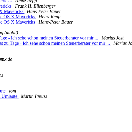
ericks
Heinz Repp
ericks
Frank H. Ellenberger
X Mavericks
Hans-Peter Bauer
ac OS X Mavericks
Heinz Repp
ac OS X Mavericks
Hans-Peter Bauer
ng (mobil)
ge - Ich sehe schon meinen Steuerberater vor mir ...
Marius Jost
 zu Tage - Ich sehe schon meinen Steuerberater vor mir ...
Marius Jo
e
gmx.de
nz
aute
tom
rt Umlaute
Martin Preuss