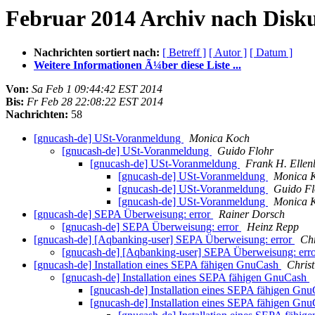
Februar 2014 Archiv nach Disk
Nachrichten sortiert nach:
[ Betreff ]
[ Autor ]
[ Datum ]
Weitere Informationen Ã¼ber diese Liste ...
Von:
Sa Feb 1 09:44:42 EST 2014
Bis:
Fr Feb 28 22:08:22 EST 2014
Nachrichten:
58
[gnucash-de] USt-Voranmeldung
Monica Koch
[gnucash-de] USt-Voranmeldung
Guido Flohr
[gnucash-de] USt-Voranmeldung
Frank H. Ellen
[gnucash-de] USt-Voranmeldung
Monica 
[gnucash-de] USt-Voranmeldung
Guido Fl
[gnucash-de] USt-Voranmeldung
Monica 
[gnucash-de] SEPA Überweisung: error
Rainer Dorsch
[gnucash-de] SEPA Überweisung: error
Heinz Repp
[gnucash-de] [Aqbanking-user] SEPA Überweisung: error
Chr
[gnucash-de] [Aqbanking-user] SEPA Überweisung: err
[gnucash-de] Installation eines SEPA fähigen GnuCash
Chris
[gnucash-de] Installation eines SEPA fähigen GnuCash
[gnucash-de] Installation eines SEPA fähigen Gn
[gnucash-de] Installation eines SEPA fähigen Gn