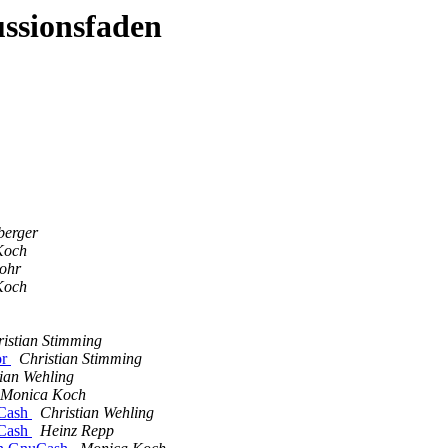
ussionsfaden
berger
Koch
ohr
Koch
istian Stimming
or
Christian Stimming
tian Wehling
Monica Koch
uCash
Christian Wehling
uCash
Heinz Repp