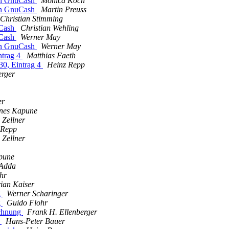
gen GnuCash
Monica Koch
gen GnuCash
Martin Preuss
Christian Stimming
uCash
Christian Wehling
uCash
Werner May
gen GnuCash
Werner May
ntrag 4
Matthias Faeth
30, Eintrag 4
Heinz Repp
erger
er
nes Kapune
 Zellner
 Repp
 Zellner
pune
 Adda
hr
ian Kaiser
g
Werner Scharinger
g
Guido Flohr
echnung
Frank H. Ellenberger
s
Hans-Peter Bauer