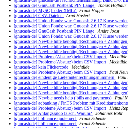
[gnucash-de] gnucash-de Nachrichtensammlung, Band 176, Ei
[gnucash-de] GnuCash Postbank PIN Länge
Tobias Hofbaur
[gnucash-de] MySQL oder XML?
Frank Hoppe
[gnucash-de] CSV-Dateien
Arnd Hostert
[gnucash-de] Union Fonds; war: Gnucash 2.6.17 Kurse werden 
[gnucash-de] Union Fonds; war: Gnucash 2.6.17 Kurse werden 
[gnucash-de] GnuCash Postbank PIN Länge
Andre Joost
[gnucash-de] Union Fonds; war: Gnucash 2.6.17 Kurse werden 
[gnucash-de] Newbie hilfe benötigt (Rechnungen + Zahlungen
[gnucash-de] Newbie hilfe benötigt (Rechnungen + Zahlungen
[gnucash-de] Newbie hilfe benötigt (Rechnungen + Zahlungen
[gnucash-de] Probleme(Absturz) beim CSV Import
Mechtilde
[gnucash-de] Probleme(Absturz) beim CSV Import
Mechtilde
[gnucash-de] kein Flickercode
Mechtilde
[gnucash-de] Probleme(Absturz) beim CSV Import
Paul Neuw
[gnucash-de] eindeutige Lieferantenrechnungsnummern
Paul 
[gnucash-de] Newbie hilfe benötigt (Rechnungen + Zahlungen
[gnucash-de] Newbie hilfe benötigt (Rechnungen + Zahlungen
[gnucash-de] Newbie hilfe benötigt (Rechnungen + Zahlungen
[gnucash-de] Newbie needs help ( bills and payments)
Paul N
[gnucash-de] aqbanking / FinTS Problem mit Kreditkartenkon
[gnucash-de] Probleme(Absturz) beim CSV Import
Heinz Re
[gnucash-de] Anfangssaldo falsch. Warum?
Johannes Rohr
[gnucash-de] libfinance-quote-perl
Frank Schenke
[gnucash-de] libfinance-quote-perl
Frank Schenke