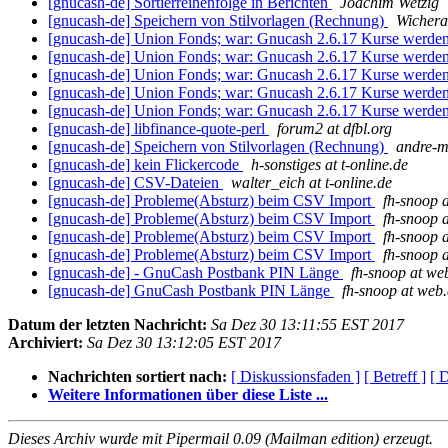
[gnucash-de] Sortierreihenfolge in Berichten
Joachim Wetzig
[gnucash-de] Speichern von Stilvorlagen (Rechnung)
Wicher
[gnucash-de] Union Fonds; war: Gnucash 2.6.17 Kurse werden 
[gnucash-de] Union Fonds; war: Gnucash 2.6.17 Kurse werden 
[gnucash-de] Union Fonds; war: Gnucash 2.6.17 Kurse werden 
[gnucash-de] Union Fonds; war: Gnucash 2.6.17 Kurse werden 
[gnucash-de] Union Fonds; war: Gnucash 2.6.17 Kurse werden 
[gnucash-de] libfinance-quote-perl
forum2 at dfbl.org
[gnucash-de] Speichern von Stilvorlagen (Rechnung)
andre-mr
[gnucash-de] kein Flickercode
h-sonstiges at t-online.de
[gnucash-de] CSV-Dateien
walter_eich at t-online.de
[gnucash-de] Probleme(Absturz) beim CSV Import
fh-snoop 
[gnucash-de] Probleme(Absturz) beim CSV Import
fh-snoop 
[gnucash-de] Probleme(Absturz) beim CSV Import
fh-snoop 
[gnucash-de] Probleme(Absturz) beim CSV Import
fh-snoop 
[gnucash-de] - GnuCash Postbank PIN Länge
fh-snoop at we
[gnucash-de] GnuCash Postbank PIN Länge
fh-snoop at web
Datum der letzten Nachricht:
Sa Dez 30 13:11:55 EST 2017
Archiviert:
Sa Dez 30 13:12:05 EST 2017
Nachrichten sortiert nach:
[ Diskussionsfaden ]
[ Betreff ]
[ 
Weitere Informationen über diese Liste ...
Dieses Archiv wurde mit Pipermail 0.09 (Mailman edition) erzeugt.