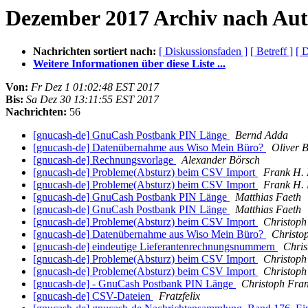
Dezember 2017 Archiv nach Aut
Nachrichten sortiert nach:
[ Diskussionsfaden ]
[ Betreff ]
[ 
Weitere Informationen über diese Liste ...
Von:
Fr Dez 1 01:02:48 EST 2017
Bis:
Sa Dez 30 13:11:55 EST 2017
Nachrichten:
56
[gnucash-de] GnuCash Postbank PIN Länge
Bernd Adda
[gnucash-de] Datenübernahme aus Wiso Mein Büro?
Oliver B
[gnucash-de] Rechnungsvorlage
Alexander Börsch
[gnucash-de] Probleme(Absturz) beim CSV Import
Frank H. 
[gnucash-de] Probleme(Absturz) beim CSV Import
Frank H. 
[gnucash-de] GnuCash Postbank PIN Länge
Matthias Faeth
[gnucash-de] GnuCash Postbank PIN Länge
Matthias Faeth
[gnucash-de] Probleme(Absturz) beim CSV Import
Christoph
[gnucash-de] Datenübernahme aus Wiso Mein Büro?
Christo
[gnucash-de] eindeutige Lieferantenrechnungsnummern
Chris
[gnucash-de] Probleme(Absturz) beim CSV Import
Christoph
[gnucash-de] Probleme(Absturz) beim CSV Import
Christoph
[gnucash-de] - GnuCash Postbank PIN Länge
Christoph Fra
[gnucash-de] CSV-Dateien
Fratzfelix