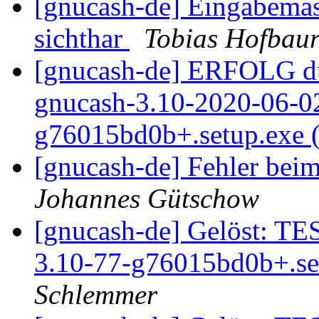
[gnucash-de] Eingabemas
sichthar
Tobias Hofbau
[gnucash-de] ERFOLG du
gnucash-3.10-2020-06-02
g76015bd0b+.setup.exe
[gnucash-de] Fehler bei
Johannes Gütschow
[gnucash-de] Gelöst: TE
3.10-77-g76015bd0b+.se
Schlemmer