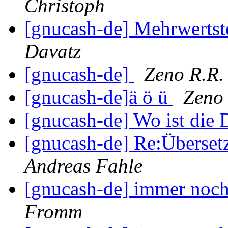
Christoph
[gnucash-de] Mehrwerts
Davatz
[gnucash-de]
Zeno R.R.
[gnucash-de]ä ö ü
Zeno 
[gnucash-de] Wo ist die
[gnucash-de] Re:Übers
Andreas Fahle
[gnucash-de] immer noc
Fromm