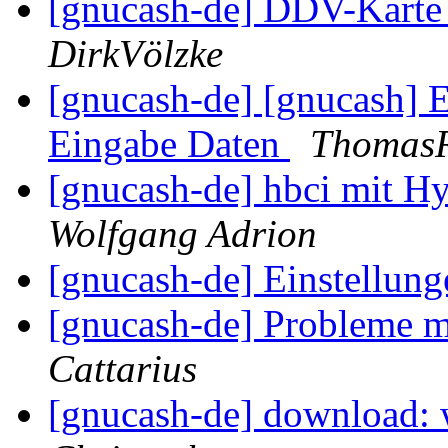
[gnucash-de] DDV-Karte 
DirkVölzke
[gnucash-de] [gnucash] 
Eingabe Daten
ThomasR
[gnucash-de] hbci mit H
Wolfgang Adrion
[gnucash-de] Einstellun
[gnucash-de] Probleme m
Cattarius
[gnucash-de] download: w