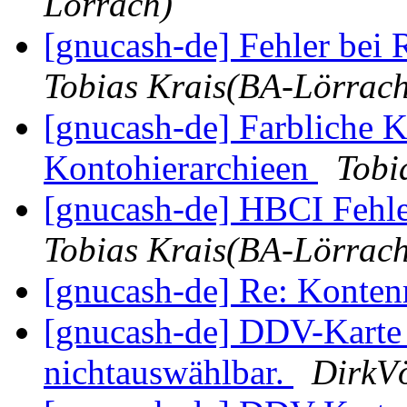
Lörrach)
[gnucash-de] Fehler bei
Tobias Krais(BA-Lörrach
[gnucash-de] Farbliche 
Kontohierarchieen
Tobi
[gnucash-de] HBCI Fehl
Tobias Krais(BA-Lörrach
[gnucash-de] Re: Konte
[gnucash-de] DDV-Karte 
nichtauswählbar.
DirkVö