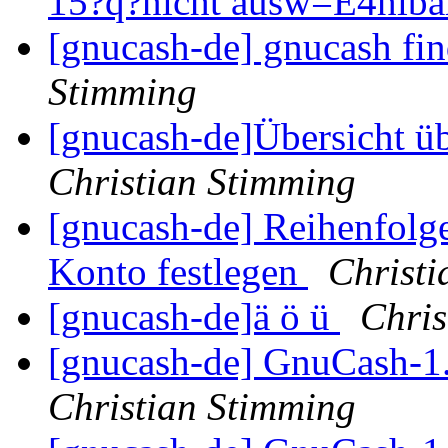
15?q?nicht ausw=E4hlb
[gnucash-de] gnucash fin
Stimming
[gnucash-de]Übersicht 
Christian Stimming
[gnucash-de] Reihenfolg
Konto festlegen
Christi
[gnucash-de]ä ö ü
Chris
[gnucash-de] GnuCash-1.8
Christian Stimming