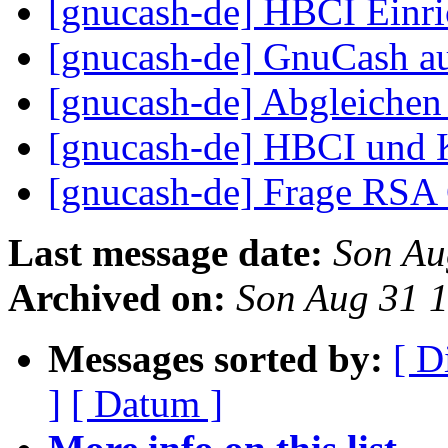
[gnucash-de] HBCI Einr
[gnucash-de] GnuCash a
[gnucash-de] Abgleiche
[gnucash-de] HBCI und 
[gnucash-de] Frage RSA
Last message date:
Son Au
Archived on:
Son Aug 31 
Messages sorted by:
[ D
]
[ Datum ]