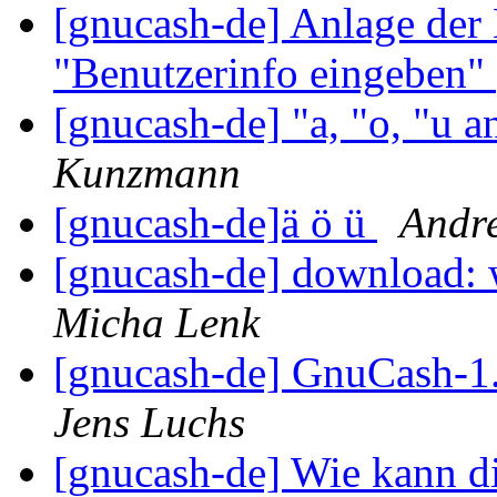
[gnucash-de] Anlage der
"Benutzerinfo eingeben"
[gnucash-de] "a, "o, "u a
Kunzmann
[gnucash-de]ä ö ü
Andr
[gnucash-de] download: w
Micha Lenk
[gnucash-de] GnuCash-1.8
Jens Luchs
[gnucash-de] Wie kann di