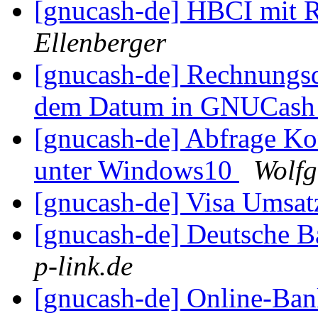
[gnucash-de] HBCI mit R
Ellenberger
[gnucash-de] Rechnungs
dem Datum in GNUCas
[gnucash-de] Abfrage K
unter Windows10
Wolfg
[gnucash-de] Visa Umsat
[gnucash-de] Deutsche B
p-link.de
[gnucash-de] Online-Ba