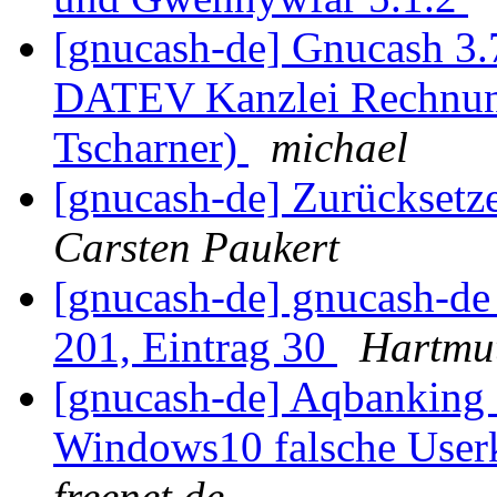
[gnucash-de] Gnucash 3.
DATEV Kanzlei Rechnun
Tscharner)
michael
[gnucash-de] Zurücksetz
Carsten Paukert
[gnucash-de] gnucash-d
201, Eintrag 30
Hartmu
[gnucash-de] Aqbanking 
Windows10 falsche User
freenet.de