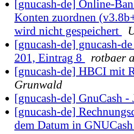
[gnucash-de] Online-Ba
Konten zuordnen (v3.8b+
wird nicht gespeichert
U
[gnucash-de] gnucash-d
201, Eintrag 8
rotbaer 
[gnucash-de] HBCI mit R
Grunwald
[gnucash-de] GnuCash - 
[gnucash-de] Rechnungs
dem Datum in GNUCas