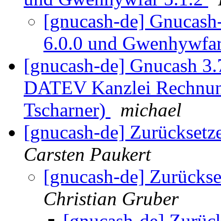
[gnucash-de] Gnucash
6.0.0 und Gwenhywfar
[gnucash-de] Gnucash 3.
DATEV Kanzlei Rechnun
Tscharner)
michael
[gnucash-de] Zurücksetz
Carsten Paukert
[gnucash-de] Zurücks
Christian Gruber
[gnucash-de] Zurüc