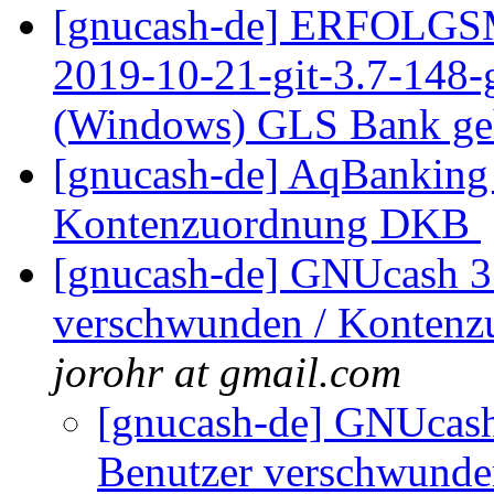
[gnucash-de] ERFOLGS
2019-10-21-git-3.7-148
(Windows) GLS Bank g
[gnucash-de] AqBanking 
Kontenzuordnung DKB
[gnucash-de] GNUcash 3.
verschwunden / Kontenz
jorohr at gmail.com
[gnucash-de] GNUcash 
Benutzer verschwunde