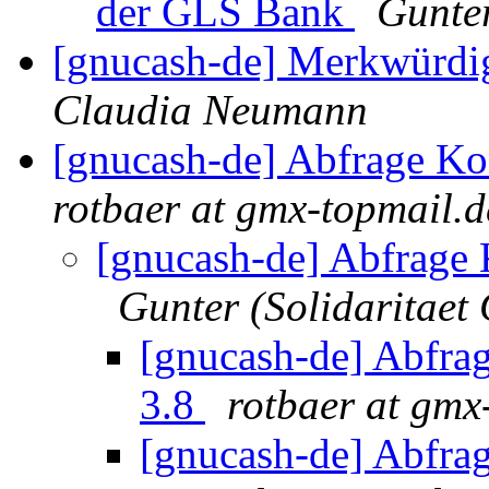
der GLS Bank
Gunte
[gnucash-de] Merkwürdig
Claudia Neumann
[gnucash-de] Abfrage K
rotbaer at gmx-topmail.d
[gnucash-de] Abfrage
Gunter (Solidaritae
[gnucash-de] Abfr
3.8
rotbaer at gmx
[gnucash-de] Abfr