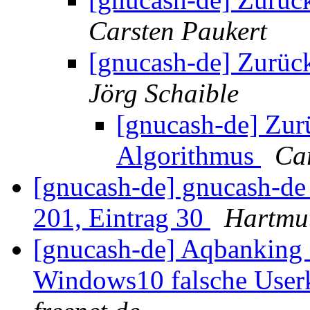
Carsten Paukert
[gnucash-de] Zurüc
Jörg Schaible
[gnucash-de] Zur
Algorithmus
Ca
[gnucash-de] gnucash-d
201, Eintrag 30
Hartmu
[gnucash-de] Aqbanking 
Windows10 falsche User