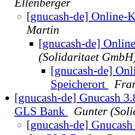
Ellenberger
[gnucash-de] Online
Martin
[gnucash-de] Onli
(Solidaritaet GmbH
[gnucash-de] On
Speicherort
Fran
[gnucash-de] Gnucash 3.8
GLS Bank
Gunter (Sol
[gnucash-de] Gnucash 