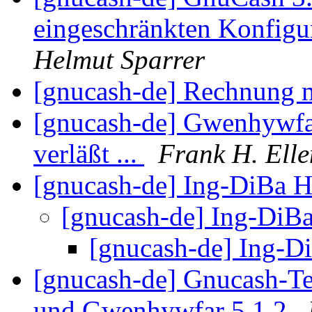
eingeschränkten Konfigu
Helmut Sparrer
[gnucash-de] Rechnung 
[gnucash-de] Gwenhywfar
verläßt ...
Frank H. Elle
[gnucash-de] Ing-DiBa
[gnucash-de] Ing-Di
[gnucash-de] Ing-
[gnucash-de] Gnucash-Te
und Gwenhywfar 5.1.2