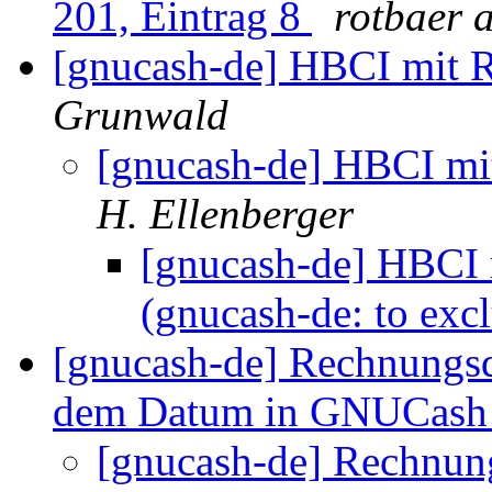
201, Eintrag 8
rotbaer 
[gnucash-de] HBCI mit R
Grunwald
[gnucash-de] HBCI mit
H. Ellenberger
[gnucash-de] HBCI m
(gnucash-de: to exc
[gnucash-de] Rechnungs
dem Datum in GNUCas
[gnucash-de] Rechnun