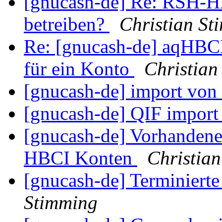
[gnucash-de] Re: RSH-H
betreiben?
Christian St
Re: [gnucash-de] aqHBC
für ein Konto
Christian
[gnucash-de] import von
[gnucash-de] QIF impor
[gnucash-de] Vorhanden
HBCI Konten
Christia
[gnucash-de] Terminiert
Stimming