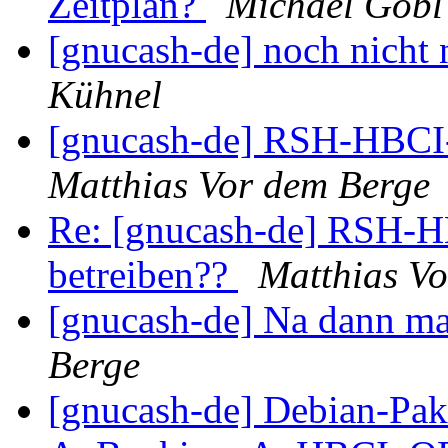
Zeitplan?
Michael Göbl
[gnucash-de] noch nicht
Kühnel
[gnucash-de] RSH-HBCI-
Matthias Vor dem Berge
Re: [gnucash-de] RSH-H
betreiben??
Matthias V
[gnucash-de] Na dann ma
Berge
[gnucash-de] Debian-Pak