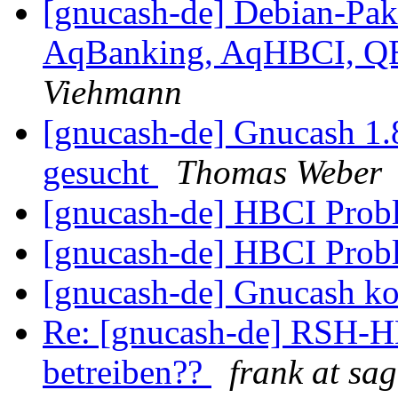
[gnucash-de] Debian-Pak
AqBanking, AqHBCI, Q
Viehmann
[gnucash-de] Gnucash 1.
gesucht
Thomas Weber
[gnucash-de] HBCI Prob
[gnucash-de] HBCI Prob
[gnucash-de] Gnucash k
Re: [gnucash-de] RSH-H
betreiben??
frank at sa