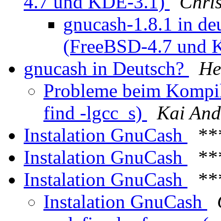
4.7 und KDE-3.1)
Chri
gnucash-1.8.1 in d
(FreeBSD-4.7 und 
gnucash in Deutsch?
He
Probleme beim Kompil
find -lgcc_s)
Kai And
Instalation GnuCash
**
Instalation GnuCash
**
Instalation GnuCash
**
Instalation GnuCash