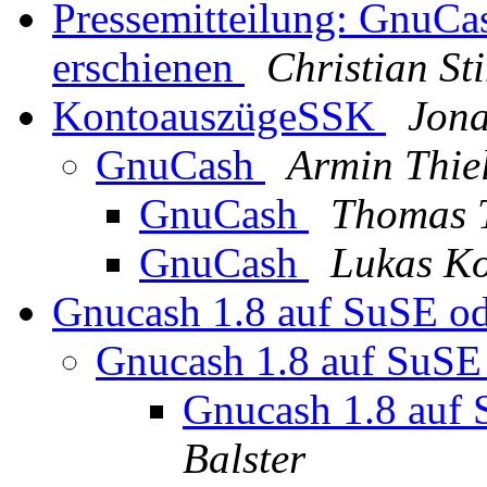
Pressemitteilung: GnuCa
erschienen
Christian S
KontoauszügeSSK
Jona
GnuCash
Armin Thie
GnuCash
Thomas 
GnuCash
Lukas Ko
Gnucash 1.8 auf SuSE o
Gnucash 1.8 auf SuSE
Gnucash 1.8 auf
Balster