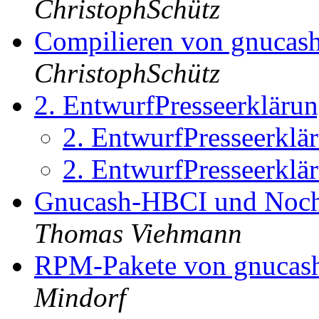
ChristophSchütz
Compilieren von gnucash
ChristophSchütz
2. EntwurfPresseerkläru
2. EntwurfPresseerkl
2. EntwurfPresseerkl
Gnucash-HBCI und Noch 
Thomas Viehmann
RPM-Pakete von gnucash
Mindorf