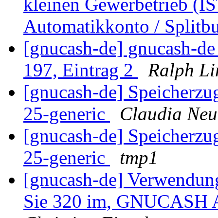
kleinen Gewerbetrieb (IST
Automatikkonto / Split
[gnucash-de] gnucash-d
197, Eintrag 2
Ralph Li
[gnucash-de] Speicherzugr
25-generic
Claudia Ne
[gnucash-de] Speicherzugr
25-generic
tmp1
[gnucash-de] Verwendun
Sie 320 im, GNUCASH A