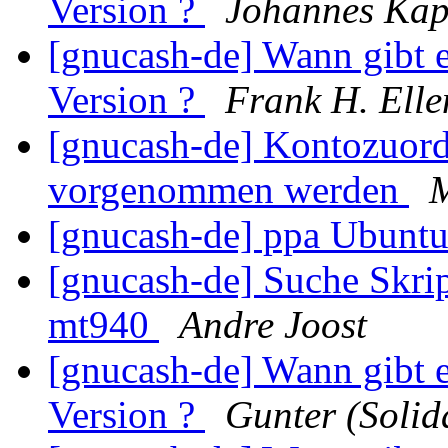
Version ?
Johannes Ka
[gnucash-de] Wann gibt 
Version ?
Frank H. Elle
[gnucash-de] Kontozuor
vorgenommen werden
M
[gnucash-de] ppa Ubunt
[gnucash-de] Suche Skri
mt940
Andre Joost
[gnucash-de] Wann gibt 
Version ?
Gunter (Soli