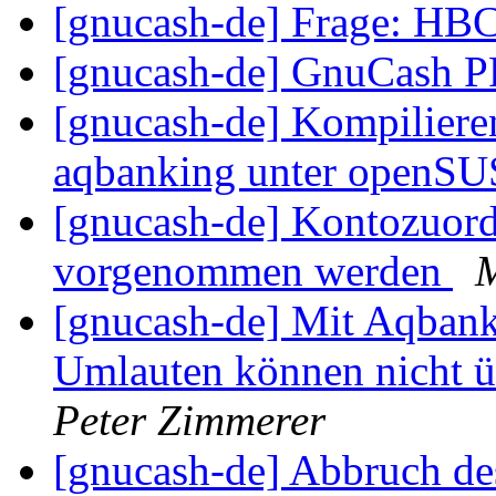
[gnucash-de] Frage: HBC
[gnucash-de] GnuCash 
[gnucash-de] Kompiliere
aqbanking unter openSU
[gnucash-de] Kontozuor
vorgenommen werden
M
[gnucash-de] Mit Aqbank
Umlauten können nicht 
Peter Zimmerer
[gnucash-de] Abbruch des