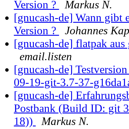
Version ?
Markus N.
[gnucash-de] Wann gibt 
Version ?
Johannes Ka
[gnucash-de] flatpak aus
email.listen
[gnucash-de] Testversion 
09-19-git-3.7-37-g16da1
[gnucash-de] Erfahrungs
Postbank (Build ID: git
18))
Markus N.