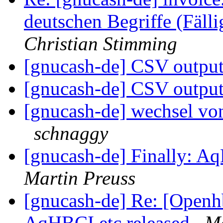
deutschen Begriffe (Fälli
Christian Stimming
[gnucash-de] CSV outpu
[gnucash-de] CSV outpu
[gnucash-de] wechsel vo
schnaggy
[gnucash-de] Finally: A
Martin Preuss
[gnucash-de] Re: [Openh
AqHBCI etc released
Ma