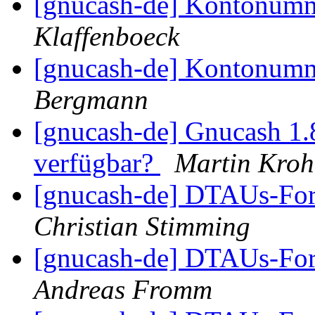
[gnucash-de] Kontonum
Klaffenboeck
[gnucash-de] Kontonum
Bergmann
[gnucash-de] Gnucash 1.8
verfügbar?
Martin Kro
[gnucash-de] DTAUs-Form
Christian Stimming
[gnucash-de] DTAUs-Form
Andreas Fromm