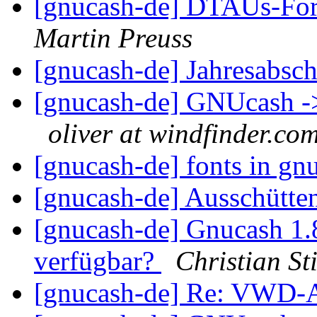
[gnucash-de] DTAUs-Form
Martin Preuss
[gnucash-de] Jahresabsc
[gnucash-de] GNUcash -
oliver at windfinder.co
[gnucash-de] fonts in g
[gnucash-de] Ausschütt
[gnucash-de] Gnucash 1.8
verfügbar?
Christian S
[gnucash-de] Re: VWD-