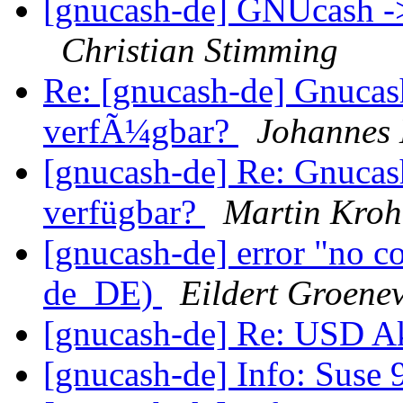
[gnucash-de] GNUcash -
Christian Stimming
Re: [gnucash-de] Gnucash
verfÃ¼gbar?
Johannes
[gnucash-de] Re: Gnucash
verfügbar?
Martin Kro
[gnucash-de] error "no c
de_DE)
Eildert Groene
[gnucash-de] Re: USD A
[gnucash-de] Info: Suse