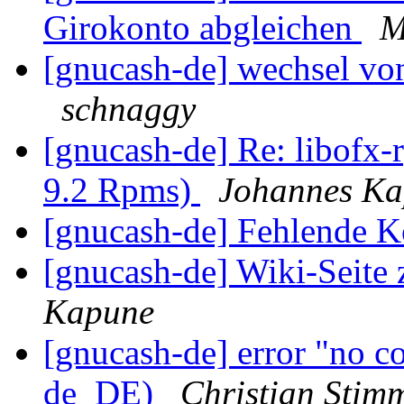
Girokonto abgleichen
M
[gnucash-de] wechsel vo
schnaggy
[gnucash-de] Re: libofx-r
9.2 Rpms)
Johannes K
[gnucash-de] Fehlende 
[gnucash-de] Wiki-Seite
Kapune
[gnucash-de] error "no c
de_DE)
Christian Stim