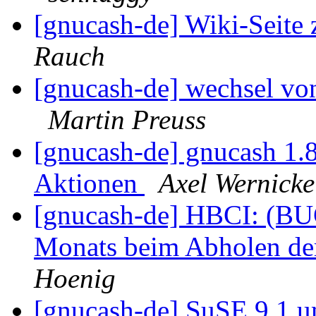
[gnucash-de] Wiki-Seite
Rauch
[gnucash-de] wechsel vo
Martin Preuss
[gnucash-de] gnucash 1.
Aktionen
Axel Wernicke
[gnucash-de] HBCI: (BU
Monats beim Abholen de
Hoenig
[gnucash-de] SuSE 9.1 u