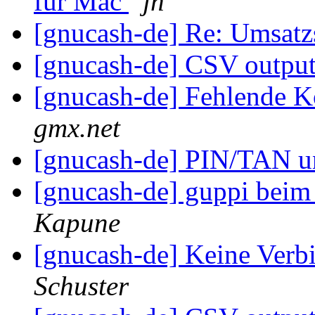
für Mac
jh
[gnucash-de] Re: Umsatz
[gnucash-de] CSV outpu
[gnucash-de] Fehlende 
gmx.net
[gnucash-de] PIN/TAN 
[gnucash-de] guppi beim
Kapune
[gnucash-de] Keine Verb
Schuster