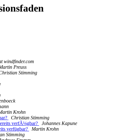
sionsfaden
 at windfinder.com
Martin Preuss
Christian Stimming
g
g
fenboeck
mann
Martin Krohn
gbar?
Christian Stimming
bereits verfÃ¼gbar?
Johannes Kapune
eits verfügbar?
Martin Krohn
ian Stimming