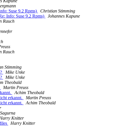
es Kapune
Bergmann
 Info: Suse 9.2 Rpms)
Christian Stimming
 Re: Info: Suse 9.2 Rpms)
Johannes Kapune
an Rauch
ennefer
ch
Preuss
an Rauch
ian Stimming
n?
Mike Unke
n?
Mike Unke
im Theobald
.
Martin Preuss
rkannt.
Achim Theobald
icht erkannt.
Martin Preuss
icht erkannt.
Achim Theobald
r
 Sagurna
Harry Knitter
files
Harry Knitter