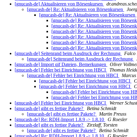
[gnucash-de] Aktualisieren von Börsenkursen
dr.andreas.sche
[gnucash-de] Re: Aktualisieren von Börsenkursen
Joer
[gnucash-de] Re: Aktualisieren von Börsenkursen
[gnucash-de] Re: Aktualisieren von Börsen
[gnucash-de] Re: Aktualisieren von Börsen
[gnucash-de] Re: Aktualisieren von Börsen
[gnucash-de] Re: Aktualisieren von Börsen
[gnucash-de] Re: Aktualisieren von Börsen
[gnucash-de] Re: Aktualisieren von Börsen
[gnucash-de] Seitenrand beim Ausdruck der Rechnung
Falco 
[gnucash-de] Seitenrand beim Ausdruck der Rechnung
[gnucash-de] Import qif Dateien, Bemerkungen
Oliver Vollme
[gnucash-de] Fehler bei Einrichtung von HBCI
Thomas Heid
[gnucash-de] Fehler bei Einrichtung von HBCI
Marcus
[gnucash-de] Fehler bei Einrichtung von HBCI
C
[gnucash-de] Fehler bei Einrichtung von HBCI
C
[gnucash-de] Fehler bei Einrichtung von 
[gnucash-de] Fehler bei Einrichtung von 
[gnucash-de] Fehler bei Einrichtung von HBCI
Werner Schus
[gnucash-de] gibt es fertige Pakete?
Betina Schmidt
[gnucash-de] gibt es fertige Pakete?
Martin Preuss
[gnucash-de] Re: RDH-Import 1.8.9 -> 1.8.10
G Roesler
[gnucash-de] gibt es fertige Pakete?
Zirzlaff, Torsten
[gnucash-de] gibt es fertige Pakete?
Betina Schmidt
[gnucash-de] Re: RDH-Import 1.8.9 -> 1.8.10
G Roesler