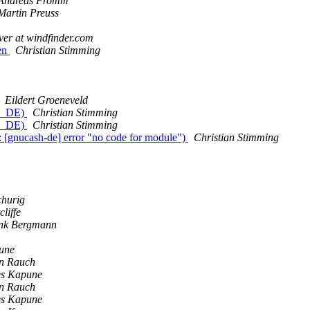
Andreas Fromm
Martin Preuss
iver at windfinder.com
en
Christian Stimming
Eildert Groeneveld
de_DE)
Christian Stimming
de_DE)
Christian Stimming
 [gnucash-de] error "no code for module")
Christian Stimming
churig
cliffe
nk Bergmann
une
an Rauch
es Kapune
an Rauch
es Kapune