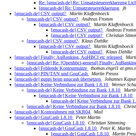
Re: [gnucash-de] Re: Umsatzsteuererklaerung Lic
[gnucash-de] Re: Umsatzsteuererklaerung
jh
[gnucash-de] CSV output?
Martin Klaffenboeck
[gnucash-de] CSV output?
Andreas Fromm
[gnucash-de] CSV output?
Martin Klaffenboeck
[gnucash-de] CSV output?
Andreas From
[gnucash-de] CSV output?
Christian Stim
[gnucash-de] CSV output?
Klaus Dahlke
[gnucash-de] CSV output?
Martin Klaffenboeck
[gnucash-de] CSV output?
Klaus Dahlke
[gnucash-de] Finally: AqBanking, AqHBCI etc released
Mart
[gnucash-de] Re: [Openhbci-general] Finally: AqBanki
[gnucash-de] Fehlende Kontoumsätze
thomas.engel1 at gmx.n
[gnucash-de] PIN/TAN und GnuCash
Martin Preuss
[gnucash-de] guppi beim gnucash übersetzen
Johannes Kapu
[gnucash-de] Keine Verbindung zur Bank 1.8.10
Werner Schu
[gnucash-de] Keine Verbindung zur Bank 1.8.10
Marti
[gnucash-de] Keine Verbindung zur Bank 1.8.10
[gnucash-de] Keine Verbindung zur Bank 1
[gnucash-de] Keine Verbindung zur Bank 1.8.10
Chris
[gnucash-de] Kontorahmen mit SKR04
Mail
[gnucash-de] GnuCash 1.8.10
Peter Martin
[gnucash-de] GnuCash 1.8.10
Christian Stimming
[gnucash-de] GnuCash 1.8.10
Peter K. Martin
[gnucash-de] GnuCash 1.8.10
Martin Preu