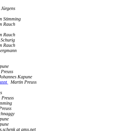
 Jürgens
an Stimming
an Rauch
an Rauch
 Schurig
an Rauch
Bergmann
pune
 Preuss
Johannes Kapune
kannt
Martin Preuss
ss
 Preuss
imming
Preuss
chnaggy
pune
pune
s.schenk at gmx.net