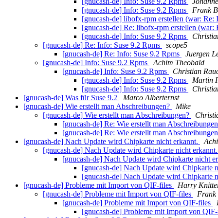
[gnucash-de] Info: Suse 9.2 Rpms
Johann
[gnucash-de] Info: Suse 9.2 Rpms
Frank 
[gnucash-de] libofx-rpm erstellen (war: Re:
[gnucash-de] Re: libofx-rpm erstellen (war:
[gnucash-de] Info: Suse 9.2 Rpms
Christi
[gnucash-de] Re: Info: Suse 9.2 Rpms
scope5
[gnucash-de] Re: Info: Suse 9.2 Rpms
Juergen L
[gnucash-de] Info: Suse 9.2 Rpms
Achim Theobald
[gnucash-de] Info: Suse 9.2 Rpms
Christian Rau
[gnucash-de] Info: Suse 9.2 Rpms
Martin 
[gnucash-de] Info: Suse 9.2 Rpms
Christi
[gnucash-de] Was für Suse 9.2
Marco Alberternst
[gnucash-de] Wie erstellt man Abschreibungen?
Mike
[gnucash-de] Wie erstellt man Abschreibungen?
Christ
[gnucash-de] Re: Wie erstellt man Abschreibunge
[gnucash-de] Re: Wie erstellt man Abschreibunge
[gnucash-de] Nach Update wird Chipkarte nicht erkannt.
Ach
[gnucash-de] Nach Update wird Chipkarte nicht erkannt
[gnucash-de] Nach Update wird Chipkarte nicht e
[gnucash-de] Nach Update wird Chipkarte n
[gnucash-de] Nach Update wird Chipkarte n
[gnucash-de] Probleme mit Import von QIF-files
Harry Knitte
[gnucash-de] Probleme mit Import von QIF-files
Frank
[gnucash-de] Probleme mit Import von QIF-files
[gnucash-de] Probleme mit Import von QIF-