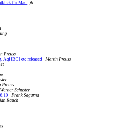
htblick für Mac
jh
m
ming
in Preuss
ng, AqHBCI etc released
Martin Preuss
et
ne
ster
n Preuss
Werner Schuster
.8.10
Frank Sagurna
tian Rauch
ss