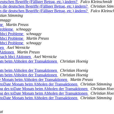
utschen Begriffe (Fälliger Betrag, etc.) ändern?
Falco Kleinschmidt
die deutschen Begriffe (Fälliger Betrag, etc.) ändern?
Christian Sti
die deutschen Begriffe (Fälliger Betrag, etc.) ändern?
Falco Kleinsc
stian Stimming
hnaggy
eme
Martin Preuss
Probleme
schnaggy
qhbci Probleme
schnaggy
qhbci Probleme
Martin Preuss
qhbci Probleme
schnaggy
nen
Axel Wernicke
 Aktionen
Martin Preuss
 nach hbci Aktionen
Axel Wernicke
ts beim Abholen der Transaktionen
Christian Hoenig
ts beim Abholen der Transaktionen
Christian Hoenig
ts beim Abholen der Transaktionen
Christian Hoenig
 Monats beim Abholen der Transaktionen
Martin Preuss
toDate Monats beim Abholen der Transaktionen
Christian Stimming
g des toDate Monats beim Abholen der Transaktionen
Christian Hoe
g des toDate Monats beim Abholen der Transaktionen
Christian Hoe
toDate Monats beim Abholen der Transaktionen
Christian Stimming
at