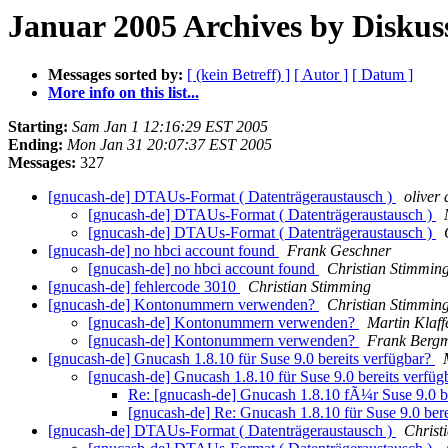
Januar 2005 Archives by Diskus
Messages sorted by:
[ (kein Betreff) ]
[ Autor ]
[ Datum ]
More info on this list...
Starting:
Sam Jan 1 12:16:29 EST 2005
Ending:
Mon Jan 31 20:07:37 EST 2005
Messages:
327
[gnucash-de] DTAUs-Format ( Datenträgeraustausch )
oliver
[gnucash-de] DTAUs-Format ( Datenträgeraustausch )
[gnucash-de] DTAUs-Format ( Datenträgeraustausch )
[gnucash-de] no hbci account found
Frank Geschner
[gnucash-de] no hbci account found
Christian Stimmin
[gnucash-de] fehlercode 3010
Christian Stimming
[gnucash-de] Kontonummern verwenden?
Christian Stimmin
[gnucash-de] Kontonummern verwenden?
Martin Klaf
[gnucash-de] Kontonummern verwenden?
Frank Berg
[gnucash-de] Gnucash 1.8.10 für Suse 9.0 bereits verfügbar?
[gnucash-de] Gnucash 1.8.10 für Suse 9.0 bereits verfü
Re: [gnucash-de] Gnucash 1.8.10 fÃ¼r Suse 9.0 
[gnucash-de] Re: Gnucash 1.8.10 für Suse 9.0 ber
[gnucash-de] DTAUs-Format ( Datenträgeraustausch )
Christ