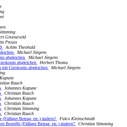
r
ing
et
uss
Stimming
ert Groeneveld
in Preuss
10
Achim Theobald
gleichen
Michael Jürgens
nto abgleichen
Michael Jürgens
irokonto abgleichen
Herbert Thoma
 mit Girokonto abgleichen
Michael Jürgens
ing
 Kapune
istian Rauch
en
Johannes Kapune
en
Christian Rauch
en
Johannes Kapune
en
Christian Rauch
en
Christian Stimming
en
Christian Rauch
 (Fälliger Betrag, etc.) ändern?
Falco Kleinschmidt
n Begriffe (Fälliger Betrag, etc.) ändern?
Christian Stimming