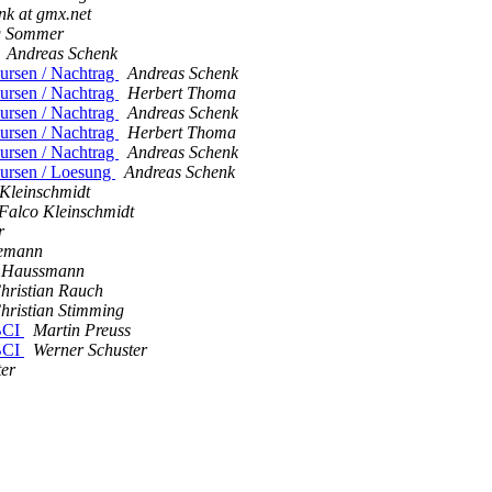
nk at gmx.net
g Sommer
Andreas Schenk
kursen / Nachtrag
Andreas Schenk
kursen / Nachtrag
Herbert Thoma
kursen / Nachtrag
Andreas Schenk
kursen / Nachtrag
Herbert Thoma
kursen / Nachtrag
Andreas Schenk
kursen / Loesung
Andreas Schenk
Kleinschmidt
Falco Kleinschmidt
r
emann
 Haussmann
hristian Rauch
hristian Stimming
HBCI
Martin Preuss
HBCI
Werner Schuster
ter