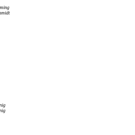
mming
hmidt
nig
nig