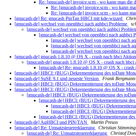
Re: [gnucash-de] invoice.scm - wo kann man die de
Re: [gnucash-de] invoice.scm - wo kann man 
Re: [gnucash-de] invoice.scm - wo kann man 
[gnucash-de] Re: gnucash PinTan HBCI mit kde-wizard
Chri
[gnucash-de] wechsel von openhbci nach aqhbci Probleme
sc
[gnucash-de] wechsel von openhbci nach aqhbci Probl
[gnucash-de] wechsel von openhbci nach aqhbci 
[gnucash-de] wechsel von openhbci nach a
[gnucash-de] wechsel von openhbci nach a
[gnucash-de] wechsel von openhbci nach a
[gnucash-de] gnucash 1.8.10 @ OS X - crash nach hbci Aktio
[gnucash-de] gnucash 1.8.10 @ OS X - crash nach hbci
[gnucash-de] Re: gnucash 1.8.10 @ OS X - crash
[gnucash-de] HBCI: (BUG) Dekrementierung des toDate Mona
[gnucash-de] SuSE 9.1 und neueste Version
Frank Bergmann
[gnucash-de] HBCI: (BUG) Dekrementierung des toDate Mona
[gnucash-de] HBCI: (BUG) Dekrementierung des toDate Mona
[gnucash-de] HBCI: (BUG) Dekrementierung des toDate
[gnucash-de] HBCI: (BUG) Dekrementierung des 
[gnucash-de] HBCI: (BUG) Dekrementierun
[gnucash-de] HBCI: (BUG) Dekrementierun
[gnucash-de] HBCI: (BUG) Dekrementierung des 
[gnucash-de] AqHBCI und PIN/TAN
Martin Preuss
[gnucash-de] Re: Umsatzsteuererklaerung
Christian Stimming
[gnucash-de] Re: Umsatzsteuererklaerung
Christof Don