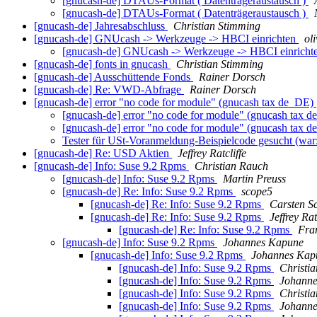
[gnucash-de] DTAUs-Format ( Datenträgeraustausch )
[gnucash-de] DTAUs-Format ( Datenträgeraustausch )
[gnucash-de] Jahresabschluss
Christian Stimming
[gnucash-de] GNUcash -> Werkzeuge -> HBCI einrichten
ol
[gnucash-de] GNUcash -> Werkzeuge -> HBCI einricht
[gnucash-de] fonts in gnucash
Christian Stimming
[gnucash-de] Ausschüttende Fonds
Rainer Dorsch
[gnucash-de] Re: VWD-Abfrage
Rainer Dorsch
[gnucash-de] error "no code for module" (gnucash tax de_DE)
[gnucash-de] error "no code for module" (gnucash tax 
[gnucash-de] error "no code for module" (gnucash tax 
Tester für USt-Voranmeldung-Beispielcode gesucht (war:
[gnucash-de] Re: USD Aktien
Jeffrey Ratcliffe
[gnucash-de] Info: Suse 9.2 Rpms
Christian Rauch
[gnucash-de] Info: Suse 9.2 Rpms
Martin Preuss
[gnucash-de] Re: Info: Suse 9.2 Rpms
scope5
[gnucash-de] Re: Info: Suse 9.2 Rpms
Carsten S
[gnucash-de] Re: Info: Suse 9.2 Rpms
Jeffrey Rat
[gnucash-de] Re: Info: Suse 9.2 Rpms
Fra
[gnucash-de] Info: Suse 9.2 Rpms
Johannes Kapune
[gnucash-de] Info: Suse 9.2 Rpms
Johannes Kap
[gnucash-de] Info: Suse 9.2 Rpms
Christi
[gnucash-de] Info: Suse 9.2 Rpms
Johann
[gnucash-de] Info: Suse 9.2 Rpms
Christi
[gnucash-de] Info: Suse 9.2 Rpms
Johann